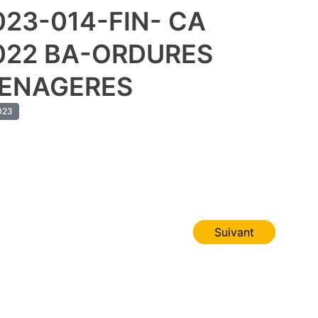
023-014-FIN- CA
022 BA-ORDURES
ENAGERES
023
Suivant