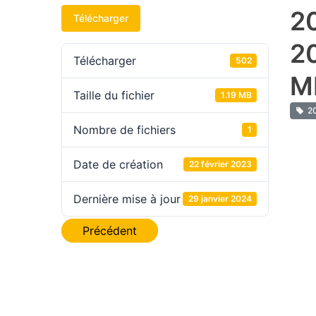
2
Télécharger
2
Télécharger
502
M
Taille du fichier
1.19 MB
2
Nombre de fichiers
1
Date de création
22 février 2023
Dernière mise à jour
29 janvier 2024
Navigation
Précédent
de
l’article