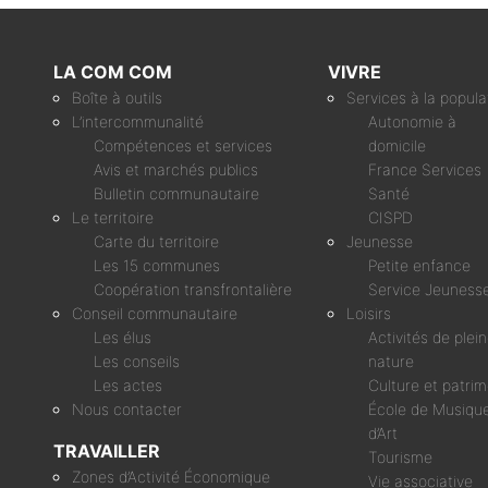
LA COM COM
VIVRE
Boîte à outils
Services à la popula
L’intercommunalité
Autonomie à
Compétences et services
domicile
Avis et marchés publics
France Services
Bulletin communautaire
Santé
Le territoire
CISPD
Carte du territoire
Jeunesse
Les 15 communes
Petite enfance
Coopération transfrontalière
Service Jeuness
Conseil communautaire
Loisirs
Les élus
Activités de plei
Les conseils
nature
Les actes
Culture et patri
Nous contacter
École de Musique
d’Art
TRAVAILLER
Tourisme
Zones d’Activité Économique
Vie associative