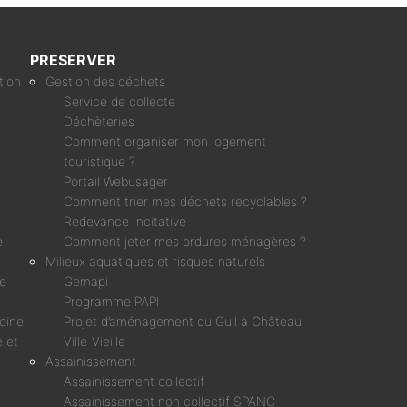
PRESERVER
tion
Gestion des déchets
Service de collecte
Déchèteries
Comment organiser mon logement
touristique ?
Portail Webusager
Comment trier mes déchets recyclables ?
Redevance Incitative
e
Comment jeter mes ordures ménagères ?
Milieux aquatiques et risques naturels
ne
Gemapi
Programme PAPI
moine
Projet d’aménagement du Guil à Château
 et
Ville-Vieille
Assainissement
Assainissement collectif
Assainissement non collectif SPANC