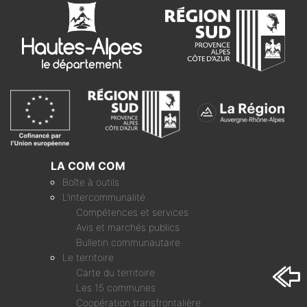
LA COM COM
Boîte à outils
L’intercommunalité
Compétences et services
Avis et marchés publics
Bulletin communautaire
Le territoire
Carte du territoire
Les 15 communes
Coopération transfrontalière