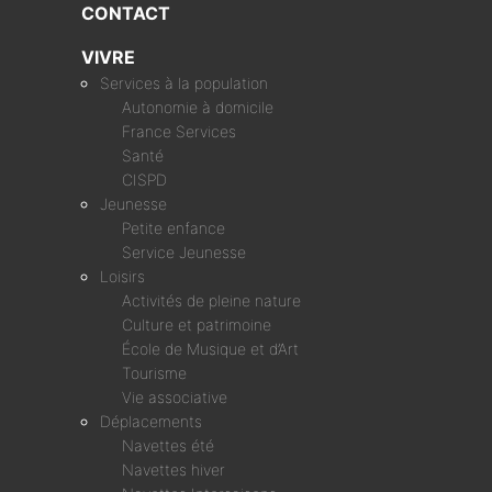
CONTACT
VIVRE
Services à la population
Autonomie à domicile
France Services
Santé
CISPD
Jeunesse
Petite enfance
Service Jeunesse
Loisirs
Activités de pleine nature
Culture et patrimoine
École de Musique et d’Art
Tourisme
Vie associative
Déplacements
Navettes été
Navettes hiver