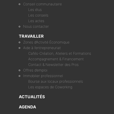
Conseil communautaire
Les élus
Les conseils
Les actes
Nous contacter
TRAVAILLER
Zones d’Activité Économique
Aide à l’entrepreneuriat
Cafés-Création, Ateliers et Formations
Accompagnement & Financement
Contact & Newsletter des Pros
Offres d’emploi
Immobilier professionnel
Bourse aux locaux professionnels
Les espaces de Coworking
ACTUALITÉS
AGENDA