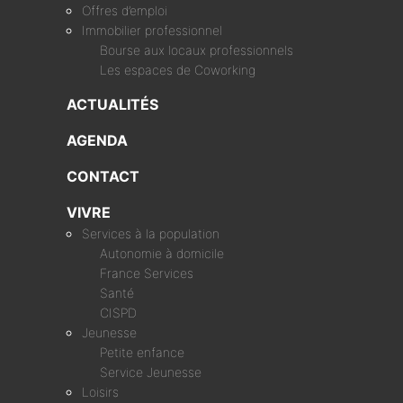
Offres d’emploi
Immobilier professionnel
Bourse aux locaux professionnels
Les espaces de Coworking
ACTUALITÉS
AGENDA
CONTACT
VIVRE
Services à la population
Autonomie à domicile
France Services
Santé
CISPD
Jeunesse
Petite enfance
Service Jeunesse
Loisirs