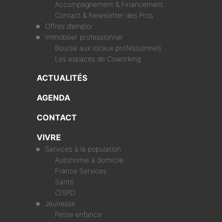
Accompagnement & Financement
Contact & Newsletter des Pros
Offres d’emploi
Immobilier professionnel
Bourse aux locaux professionnels
Les espaces de Coworking
ACTUALITÉS
AGENDA
CONTACT
VIVRE
Services à la population
Autonomie à domicile
France Services
Santé
CISPD
Jeunesse
Petite enfance