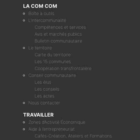
LA COM COM
Boîte à outils
L’intercommunalité
Compétences et services
Avis et marchés publics
Bulletin communautaire
Le territoire
Carte du territoire
Les 15 communes
Coopération transfrontalière
Conseil communautaire
Les élus
Les conseils
Les actes
Nous contacter
TRAVAILLER
Zones d’Activité Économique
Aide à l’entrepreneuriat
Cafés-Création, Ateliers et Formations