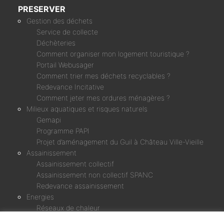
PRESERVER
Gestion des déchets
Service de collecte
Déchèteries
Comment organiser mon logement touristique ?
Portail Webusager
Comment trier mes déchets recyclables ?
Redevance Incitative
Comment jeter mes ordures ménagères ?
Milieux aquatiques et risques naturels
Gemapi
Programme PAPI
Projet d’aménagement du Guil à Château Ville-Vieille
Assainissement
Assainissement collectif
Assainissement non collectif SPANC
Redevance assainissement
Energies
Réseaux de chaleur
Micro-centrale Chagne & Rif Bel