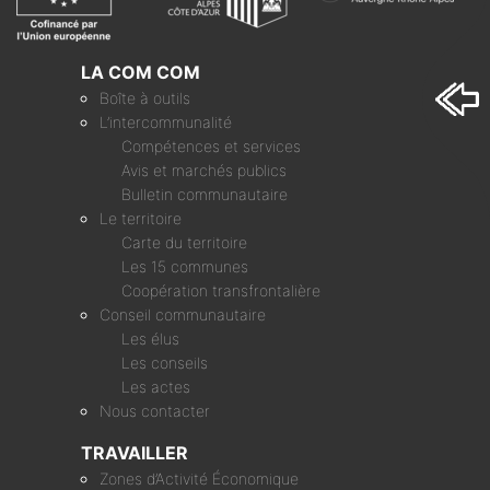
LA COM COM
Boîte à outils
L’intercommunalité
Compétences et services
Avis et marchés publics
Bulletin communautaire
Le territoire
Carte du territoire
Les 15 communes
Coopération transfrontalière
Conseil communautaire
Les élus
Les conseils
Les actes
Nous contacter
TRAVAILLER
Zones d’Activité Économique