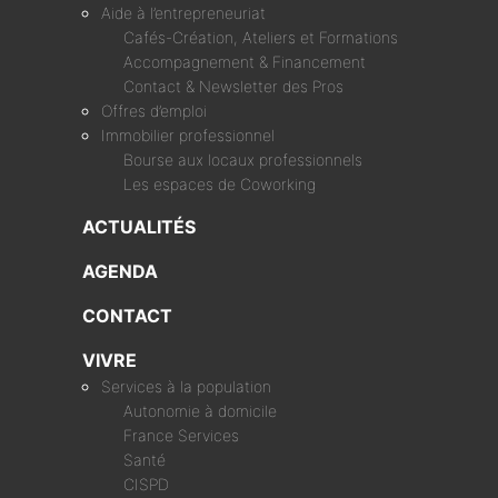
Aide à l’entrepreneuriat
Cafés-Création, Ateliers et Formations
Accompagnement & Financement
Contact & Newsletter des Pros
Offres d’emploi
Immobilier professionnel
Bourse aux locaux professionnels
Les espaces de Coworking
ACTUALITÉS
AGENDA
CONTACT
VIVRE
Services à la population
Autonomie à domicile
France Services
Santé
CISPD