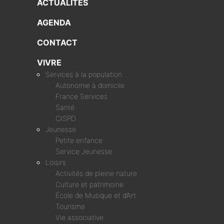
ACTUALITÉS
AGENDA
CONTACT
VIVRE
Services à la population
Autonomie à domicile
France Services
Santé
CISPD
Jeunesse
Petite enfance
Service Jeunesse
Loisirs
Activités de pleine nature
Culture et patrimoine
École de Musique et d’Art
Tourisme
Vie associative