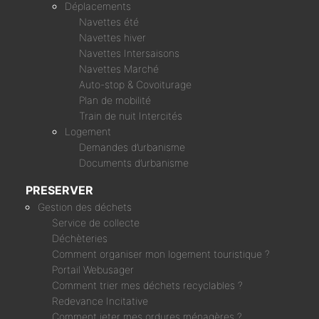
Déplacements
Navettes été
Navettes hiver
Navettes Intersaisons
Navettes Marché
Auto-stop & Covoiturage
Plan de mobilité
Train de nuit Intercités
Logement
Demandes d’urbanisme
Documents d’urbanisme
PRESERVER
Gestion des déchets
Service de collecte
Déchèteries
Comment organiser mon logement touristique ?
Portail Webusager
Comment trier mes déchets recyclables ?
Redevance Incitative
Comment jeter mes ordures ménagères ?