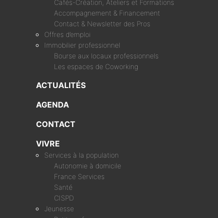
Cafés-Création, Ateliers et Formations
Accompagnement & Financement
Contact & Newsletter des Pros
Offres d’emploi
Immobilier professionnel
Bourse aux locaux professionnels
Les espaces de Coworking
ACTUALITÉS
AGENDA
CONTACT
VIVRE
Services à la population
Autonomie à domicile
France Services
Santé
CISPD
Jeunesse