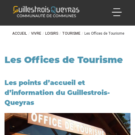
ACCUEIL
/
VIVRE
/
LOISIRS
/
TOURISME
/
Les Offices de Tourisme
Les Offices de Tourisme
Les points d’accueil et
d’information du Guillestrois-
Queyras