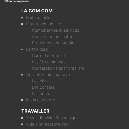
LA COM COM
Boîte à outils
L’intercommunalité
Compétences et services
Avis et marchés publics
Bulletin communautaire
Le territoire
Carte du territoire
Les 15 communes
Coopération transfrontalière
Conseil communautaire
Les élus
Les conseils
Les actes
Nous contacter
TRAVAILLER
Zones d’Activité Économique
Aide à l’entrepreneuriat