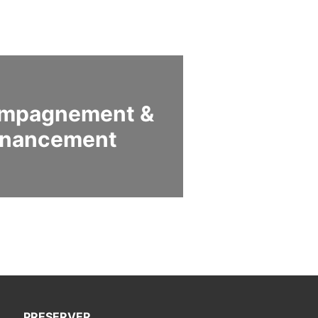
mpagnement &
inancement
PRESERVER