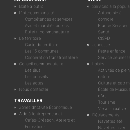
Boîte à outils
Services à la popula
L’intercommunalité
Autonomie à
Compétences et services
domicile
Avis et marchés publics
France Services
Bulletin communautaire
Santé
Le territoire
CISPD
Carte du territoire
Jeunesse
Les 15 communes
Petite enfance
Coopération transfrontalière
Service Jeuness
Conseil communautaire
Loisirs
Les élus
Activités de plei
Les conseils
nature
Les actes
Culture et patri
Nous contacter
École de Musique
d’Art
TRAVAILLER
Tourisme
Zones d’Activité Économique
Vie associative
Aide à l’entrepreneuriat
Déplacements
Cafés-Création, Ateliers et
Navettes été
Formations
Navettes hiver