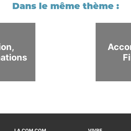
ion,
Acco
mations
F
LA COM COM
VIVRE