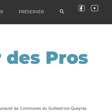
ER
PRÉSERVER
Micro-centrale Chagne & Rif Bel
 des Pros
ommunauté de Communes du Guillestrois-Queyras