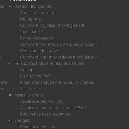
tion
Gestion des déchets
Service de collecte
Déchèteries
Comment organiser mon logement
touristique ?
Portail Webusager
Comment trier mes déchets recyclables ?
Redevance Incitative
e
Comment jeter mes ordures ménagères ?
Milieux aquatiques et risques naturels
ne
Gemapi
Programme PAPI
moine
Projet d’aménagement du Guil à Château
 et
Ville-Vieille
Assainissement
Assainissement collectif
Assainissement non collectif SPANC
Redevance assainissement
Energies
Réseaux de chaleur