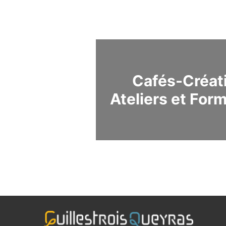
Cafés-Créat
Ateliers et For