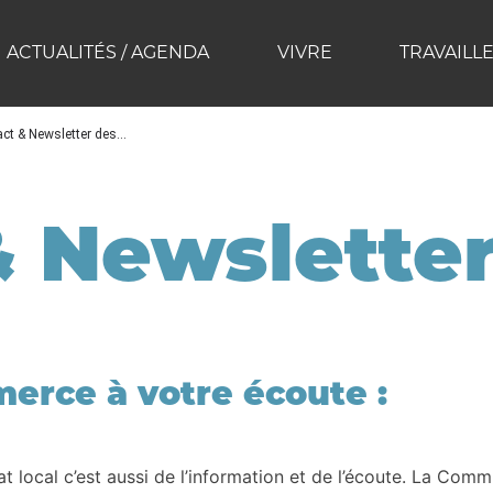
ACTUALITÉS / AGENDA
VIVRE
TRAVAILL
Pros
on, Ateliers et Formations
nement & Financement
d’aménagement du Guil à Château Ville-Vieille
Bourse aux locaux professionnels
Assainissement non collectif SPANC
Redevance assainissement
ct & Newsletter des...
 Newsletter
rce à votre écoute :
nat local c’est aussi de l’information et de l’écoute. La C