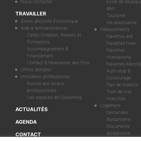
Nous contacter
École de Musique
d’Art
TRAVAILLER
Tourisme
Zones d’Activité Économique
Vie associative
Aide à l’entrepreneuriat
Déplacements
Cafés-Création, Ateliers et
Navettes été
Formations
Navettes hiver
Accompagnement &
Navettes
Financement
Intersaisons
Contact & Newsletter des Pros
Navettes March
Offres d’emploi
Auto-stop &
Immobilier professionnel
Covoiturage
Bourse aux locaux
Plan de mobilité
professionnels
Train de nuit
Les espaces de Coworking
Intercités
Logement
ACTUALITÉS
Demandes
d’urbanisme
AGENDA
Documents
d’urbanisme
CONTACT