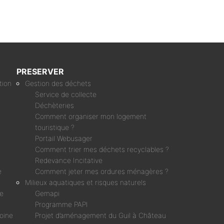
PRESERVER
tion
Gestion des déchets
Service de collecte
Déchèteries
Comment organiser mon logement
touristique ?
Portail Webusager
Comment trier mes déchets recyclables ?
Redevance Incitative
e
Comment jeter mes ordures ménagères ?
Milieux aquatiques et risques naturels
ne
Gemapi
Programme PAPI
moine
Projet d’aménagement du Guil à Château