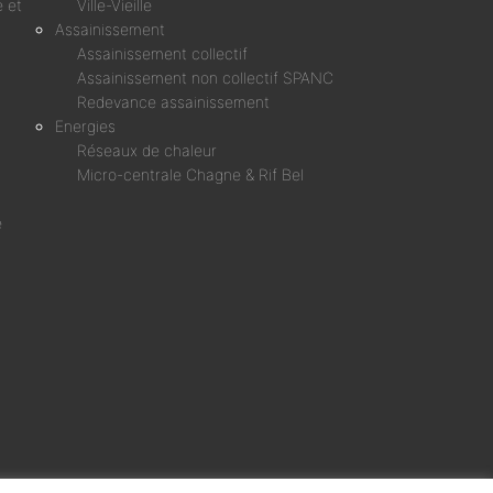
 et
Ville-Vieille
Assainissement
Assainissement collectif
Assainissement non collectif SPANC
Redevance assainissement
Energies
Réseaux de chaleur
Micro-centrale Chagne & Rif Bel
é