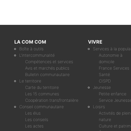
LA COM COM
VIVRE
Boîte à outils
Services à la popula
L’intercommunalité
Autonomie à
Compétences et services
domicile
Avis et marchés publics
France Services
Bulletin communautaire
Santé
Le territoire
CISPD
Carte du territoire
Jeunesse
Les 15 communes
Petite enfance
Coopération transfrontalière
Service Jeuness
Conseil communautaire
Loisirs
Les élus
Activités de plei
Les conseils
nature
Les actes
Culture et patri