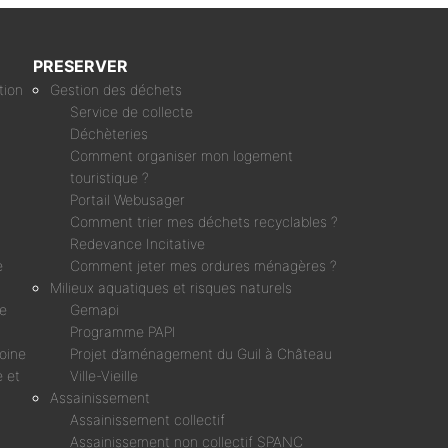
PRESERVER
tion
Gestion des déchets
Service de collecte
Déchèteries
Comment organiser mon logement
touristique ?
Portail Webusager
Comment trier mes déchets recyclables ?
Redevance Incitative
e
Comment jeter mes ordures ménagères ?
Milieux aquatiques et risques naturels
ne
Gemapi
Programme PAPI
moine
Projet d’aménagement du Guil à Château
 et
Ville-Vieille
Assainissement
Assainissement collectif
Assainissement non collectif SPANC