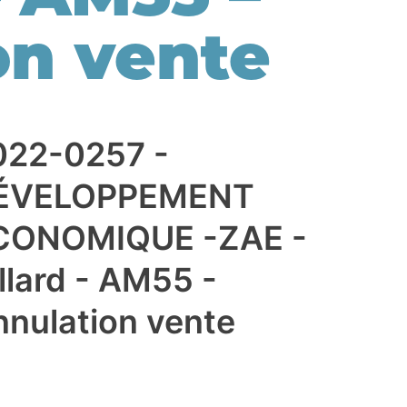
on vente
022-0257 -
ÉVELOPPEMENT
CONOMIQUE -ZAE -
llard - AM55 -
nnulation vente