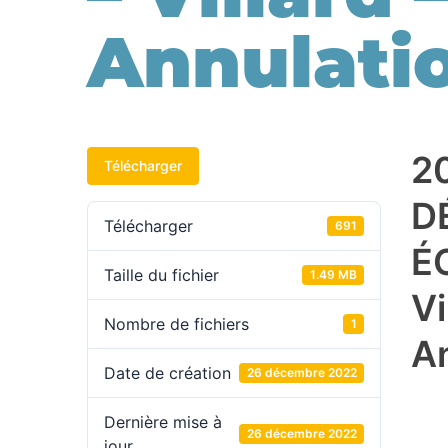
Annulati
2
Télécharger
D
Télécharger
691
É
Taille du fichier
1.49 MB
Vi
Nombre de fichiers
1
A
Date de création
26 décembre 2022
Dernière mise à
26 décembre 2022
jour