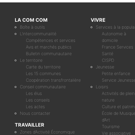
LA COM COM
VIVRE
Boîte à outils
Services à la popula
L’intercommunalité
Autonomie à
Compétences et services
domicile
Avis et marchés publics
France Services
Bulletin communautaire
Santé
Le territoire
CISPD
Carte du territoire
Jeunesse
Les 15 communes
Petite enfance
Coopération transfrontalière
Service Jeuness
Conseil communautaire
Loisirs
Les élus
Activités de plei
Les conseils
nature
Les actes
Culture et patri
Nous contacter
École de Musique
d’Art
TRAVAILLER
Tourisme
Zones d’Activité Économique
Vie associative