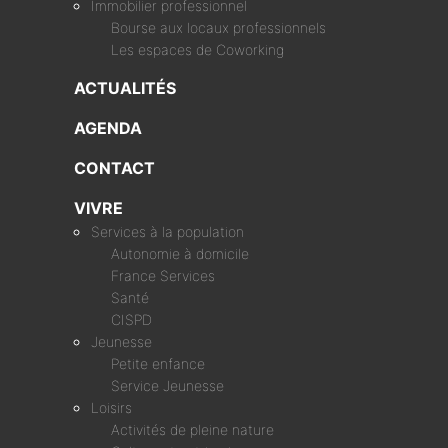
Immobilier professionnel
Bourse aux locaux professionnels
Les espaces de Coworking
ACTUALITÉS
AGENDA
CONTACT
VIVRE
Services à la population
Autonomie à domicile
France Services
Santé
CISPD
Jeunesse
Petite enfance
Service Jeunesse
Loisirs
Activités de pleine nature