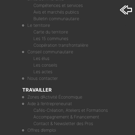
Compétences et services
Avis et marchés publics
Bulletin communautaire
Le territoire
Carte du territoire
Les 15 communes
Coopération transfrontalière
Conseil communautaire
Les élus
Les conseils
Les actes
Nous contacter
TRAVAILLER
Zones d’Activité Économique
Aide à l’entrepreneuriat
Cafés-Création, Ateliers et Formations
Accompagnement & Financement
Contact & Newsletter des Pros
Offres d’emploi