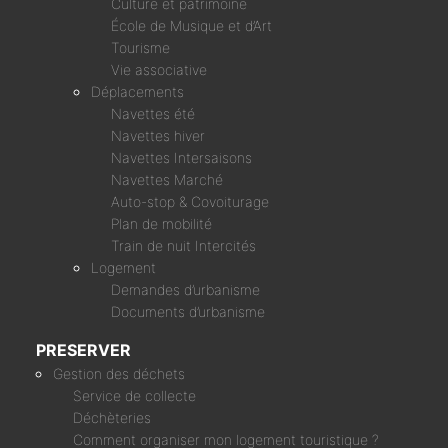
Culture et patrimoine
École de Musique et d’Art
Tourisme
Vie associative
Déplacements
Navettes été
Navettes hiver
Navettes Intersaisons
Navettes Marché
Auto-stop & Covoiturage
Plan de mobilité
Train de nuit Intercités
Logement
Demandes d’urbanisme
Documents d’urbanisme
PRESERVER
Gestion des déchets
Service de collecte
Déchèteries
Comment organiser mon logement touristique ?