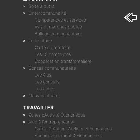
Boîte à outils
L’intercommunalité
Compétences et services
Avis et marchés publics
Bulletin communautaire
Le territoire
Carte du territoire
Les 15 communes
Coopération transfrontalière
Conseil communautaire
Les élus
Les conseils
Les actes
Nous contacter
TRAVAILLER
Zones d’Activité Économique
Aide à l’entrepreneuriat
Cafés-Création, Ateliers et Formations
Accompagnement & Financement