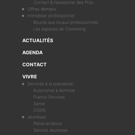
Contact & Newsletter des Pros
Offres d’emploi
Immobilier professionnel
Bourse aux locaux professionnels
Les espaces de Coworking
ACTUALITÉS
AGENDA
CONTACT
VIVRE
Services à la population
Autonomie à domicile
France Services
Santé
CISPD
Jeunesse
Petite enfance
Service Jeunesse