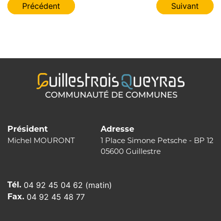
Navigation
Précédent
Suivant
de
l’article
Président
Adresse
Michel MOURONT
1 Place Simone Petsche - BP 12
05600 Guillestre
Tél.
04 92 45 04 62 (matin)
Fax.
04 92 45 48 77