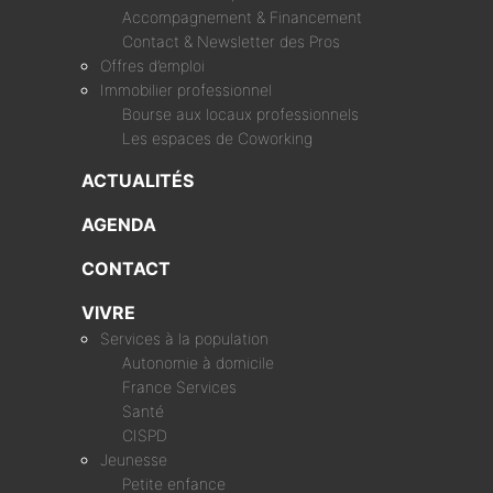
Accompagnement & Financement
Contact & Newsletter des Pros
Offres d’emploi
Immobilier professionnel
Bourse aux locaux professionnels
Les espaces de Coworking
ACTUALITÉS
AGENDA
CONTACT
VIVRE
Services à la population
Autonomie à domicile
France Services
Santé
CISPD
Jeunesse
Petite enfance