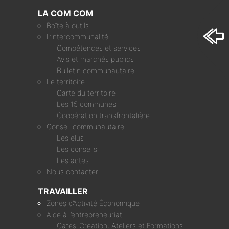
LA COM COM
Boîte à outils
L’intercommunalité
Compétences et services
Avis et marchés publics
Bulletin communautaire
Le territoire
Carte du territoire
Les 15 communes
Coopération transfrontalière
Conseil communautaire
Les élus
Les conseils
Les actes
Nous contacter
TRAVAILLER
Zones d’Activité Économique
Aide à l’entrepreneuriat
Cafés-Création, Ateliers et Formations