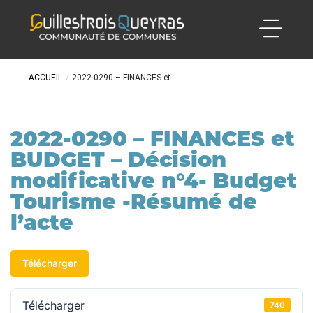
ACCUEIL
/
2022-0290 – FINANCES et...
2022-0290 – FINANCES et
BUDGET – Décision
modificative n°4- Budget
Tourisme -Résumé de
l’acte
Télécharger
Télécharger
740