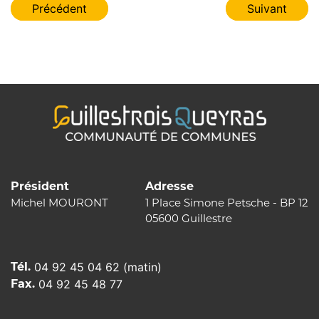
Navigation
Précédent
Suivant
de
l’article
Président
Adresse
Michel MOURONT
1 Place Simone Petsche - BP 12
05600 Guillestre
Tél.
04 92 45 04 62 (matin)
Fax.
04 92 45 48 77