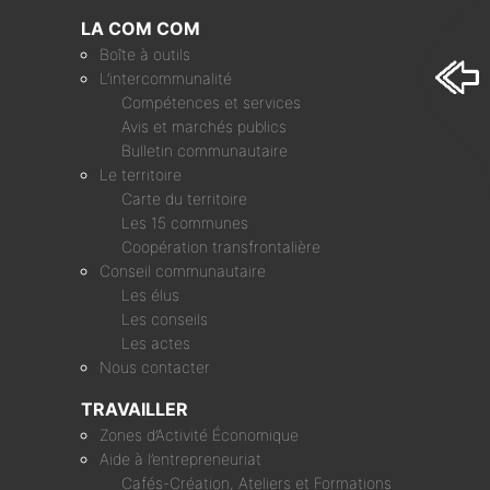
LA COM COM
Boîte à outils
L’intercommunalité
Compétences et services
Avis et marchés publics
Bulletin communautaire
Le territoire
Carte du territoire
Les 15 communes
Coopération transfrontalière
Conseil communautaire
Les élus
Les conseils
Les actes
Nous contacter
TRAVAILLER
Zones d’Activité Économique
Aide à l’entrepreneuriat
Cafés-Création, Ateliers et Formations