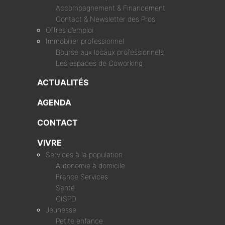
Accompagnement & Financement
Contact & Newsletter des Pros
Offres d’emploi
Immobilier professionnel
Bourse aux locaux professionnels
Les espaces de Coworking
ACTUALITÉS
AGENDA
CONTACT
VIVRE
Services à la population
Autonomie à domicile
France Services
Santé
CISPD
Jeunesse
Petite enfance