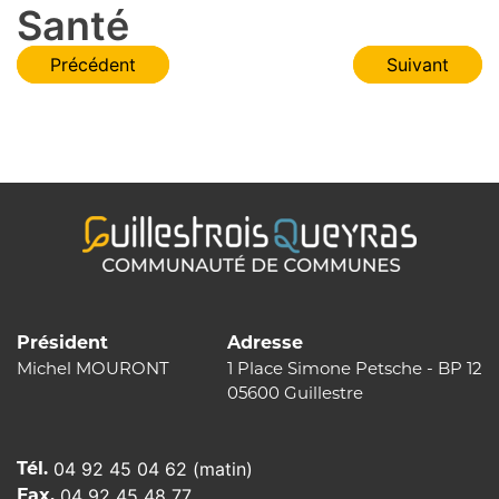
Santé
Navigation
Précédent
Suivant
de
l’article
Président
Adresse
Michel MOURONT
1 Place Simone Petsche - BP 12
05600 Guillestre
Tél.
04 92 45 04 62 (matin)
Fax.
04 92 45 48 77