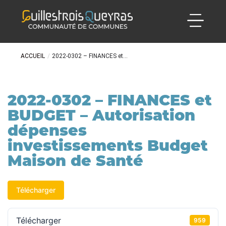
ACCUEIL
/
2022-0302 – FINANCES et...
2022-0302 – FINANCES et
BUDGET – Autorisation
dépenses
investissements Budget
Maison de Santé
Télécharger
Télécharger
959