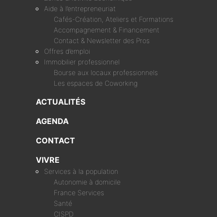
Aide à l’entrepreneuriat
Cafés-Création, Ateliers et Formations
Accompagnement & Financement
Contact & Newsletter des Pros
Offres d’emploi
Immobilier professionnel
Bourse aux locaux professionnels
Les espaces de Coworking
ACTUALITÉS
AGENDA
CONTACT
VIVRE
Services à la population
Autonomie à domicile
France Services
Santé
CISPD