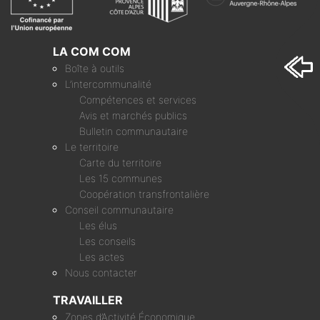
LA COM COM
Boîte à outils
L’intercommunalité
Compétences et services
Avis et marchés publics
Bulletin communautaire
Le territoire
Carte du territoire
Les 15 communes
Coopération transfrontalière
Conseil communautaire
Les élus
Les conseils
Les actes
Nous contacter
TRAVAILLER
Zones d’Activité Économique