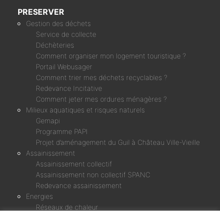
PRESERVER
Gestion des déchets
Service de collecte
Déchèteries
Comment organiser mon logement touristique ?
Portail Webusager
Comment trier mes déchets recyclables ?
Redevance Incitative
Comment jeter mes ordures ménagères ?
Milieux aquatiques et risques naturels
Gemapi
Programme PAPI
Projet d’aménagement du Guil à Château Ville-Vieille
Assainissement
Assainissement collectif
Assainissement non collectif SPANC
Redevance assainissement
Energies
Réseaux de chaleur
Micro-centrale Chagne & Rif Bel