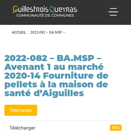
ACCUEIL
/
2022-082 – BA.MSP –...
2022-082 – BA.MSP –
Avenant 1 au marché
2020-14 Fourniture de
pellets à la maison de
santé d’Aiguilles
Télécharger
Télécharger
803