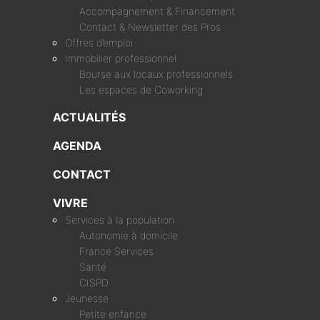
Accompagnement & Financement
Contact & Newsletter des Pros
Offres d’emploi
Immobilier professionnel
Bourse aux locaux professionnels
Les espaces de Coworking
ACTUALITÉS
AGENDA
CONTACT
VIVRE
Services à la population
Autonomie à domicile
France Services
Santé
CISPD
Jeunesse
Petite enfance