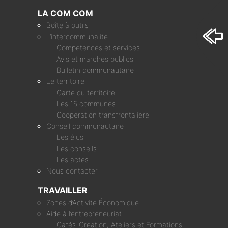
LA COM COM
Boîte à outils
L’intercommunalité
Compétences et services
Avis et marchés publics
Bulletin communautaire
Le territoire
Carte du territoire
Les 15 communes
Coopération transfrontalière
Conseil communautaire
Les élus
Les conseils
Les actes
Nous contacter
TRAVAILLER
Zones d’Activité Économique
Aide à l’entrepreneuriat
Cafés-Création, Ateliers et Formations