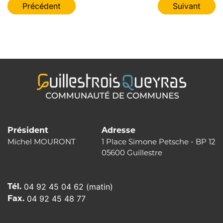
Navigation
Précédent
Suivant
de
l’article
Président
Adresse
Michel MOURONT
1 Place Simone Petsche - BP 12
05600 Guillestre
Tél.
04 92 45 04 62 (matin)
Fax.
04 92 45 48 77