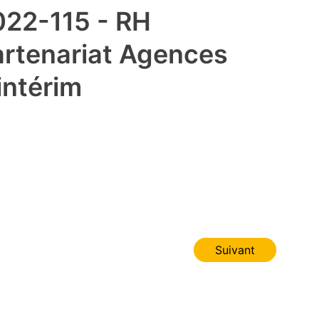
022-115 - RH
artenariat Agences
intérim
Suivant