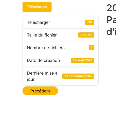
2
Télécharger
P
Télécharger
701
d'
Taille du fichier
1.56 MB
Nombre de fichiers
1
Date de création
10 août 2022
Dernière mise à
19 décembre 2022
jour
Navigation
Précédent
de
l’article