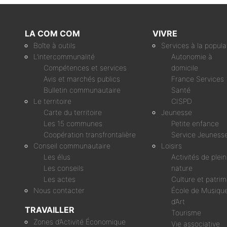
LA COM COM
VIVRE
Boîte à outils
Services à la popula
L’intercommunalité
Autonomie à
Compétences et services
domicile
Avis et marchés publics
France Services
Bulletin communautaire
Santé
Le territoire
CISPD
Carte du territoire
Jeunesse
Les 15 communes
Petite enfance
Coopération transfrontalière
Service Jeuness
Conseil communautaire
Loisirs
Les élus
Activités de plei
Les conseils
nature
Les actes
Culture et patri
Nous contacter
École de Musique
d’Art
TRAVAILLER
Tourisme
Zones d’Activité Économique
Vie associative