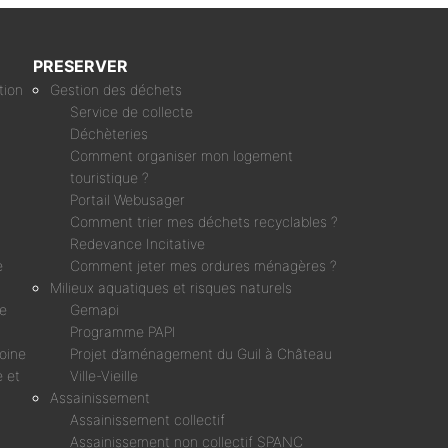
PRESERVER
tion
Gestion des déchets
Service de collecte
Déchèteries
Comment organiser mon logement
touristique ?
Portail Webusager
Comment trier mes déchets recyclables ?
Redevance Incitative
e
Comment jeter mes ordures ménagères ?
Milieux aquatiques et risques naturels
ne
Gemapi
Programme PAPI
moine
Projet d’aménagement du Guil à Château
 et
Ville-Vieille
Assainissement
Assainissement collectif
Assainissement non collectif SPANC