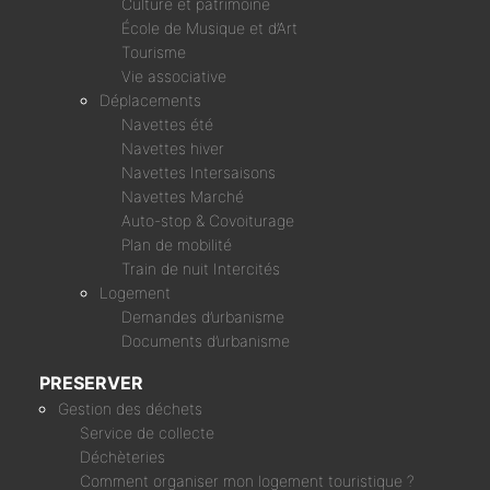
Culture et patrimoine
École de Musique et d’Art
Tourisme
Vie associative
Déplacements
Navettes été
Navettes hiver
Navettes Intersaisons
Navettes Marché
Auto-stop & Covoiturage
Plan de mobilité
Train de nuit Intercités
Logement
Demandes d’urbanisme
Documents d’urbanisme
PRESERVER
Gestion des déchets
Service de collecte
Déchèteries
Comment organiser mon logement touristique ?