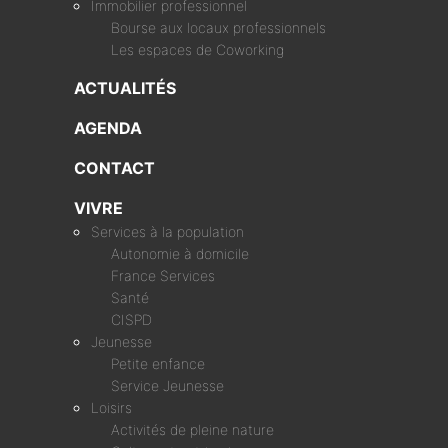
Immobilier professionnel
Bourse aux locaux professionnels
Les espaces de Coworking
ACTUALITÉS
AGENDA
CONTACT
VIVRE
Services à la population
Autonomie à domicile
France Services
Santé
CISPD
Jeunesse
Petite enfance
Service Jeunesse
Loisirs
Activités de pleine nature