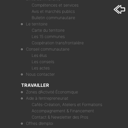
Compétences et services
Avis et marchés publics
Bulletin communautaire
Le territoire
Carte du territoire
Les 15 communes
Coopération transfrontalière
Conseil communautaire
Les élus
Les conseils
Les actes
Nous contacter
TRAVAILLER
Zones d’Activité Économique
Aide à l’entrepreneuriat
Cafés-Création, Ateliers et Formations
Accompagnement & Financement
Contact & Newsletter des Pros
Offres d’emploi