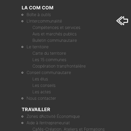
LA COM COM
Boîte à outils
L’intercommunalité
Compétences et services
Avis et marchés publics
Bulletin communautaire
Le territoire
Carte du territoire
Les 15 communes
Coopération transfrontalière
Conseil communautaire
Les élus
Les conseils
Les actes
Nous contacter
TRAVAILLER
Zones d’Activité Économique
Aide à l’entrepreneuriat
Cafés-Création, Ateliers et Formations