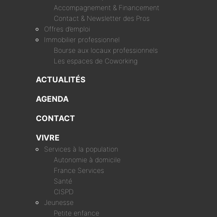
Accompagnement & Financement
Contact & Newsletter des Pros
Offres d’emploi
Immobilier professionnel
Bourse aux locaux professionnels
Les espaces de Coworking
ACTUALITÉS
AGENDA
CONTACT
VIVRE
Services à la population
Autonomie à domicile
France Services
Santé
CISPD
Jeunesse
Petite enfance