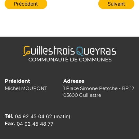
Navigation
Précédent
Suivant
de
l’article
Président
Adresse
Michel MOURONT
1 Place Simone Petsche - BP 12
05600 Guillestre
Tél.
04 92 45 04 62 (matin)
Fax.
04 92 45 48 77