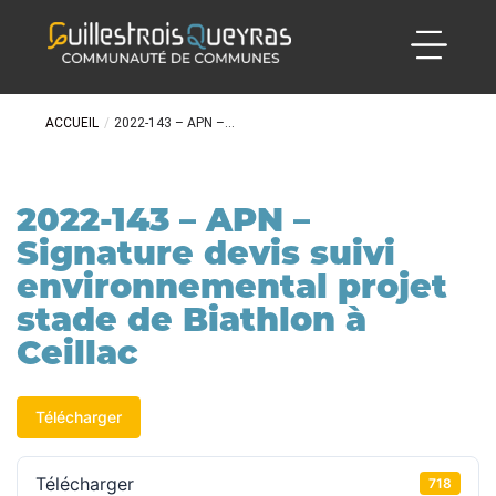
ACCUEIL
/
2022-143 – APN –...
2022-143 – APN –
Signature devis suivi
environnemental projet
stade de Biathlon à
Ceillac
Télécharger
Télécharger
718