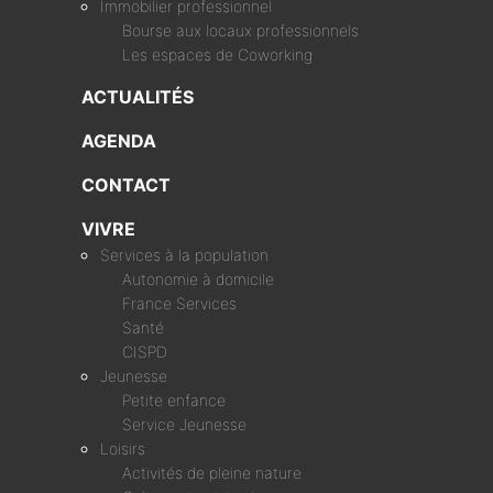
Immobilier professionnel
Bourse aux locaux professionnels
Les espaces de Coworking
ACTUALITÉS
AGENDA
CONTACT
VIVRE
Services à la population
Autonomie à domicile
France Services
Santé
CISPD
Jeunesse
Petite enfance
Service Jeunesse
Loisirs
Activités de pleine nature