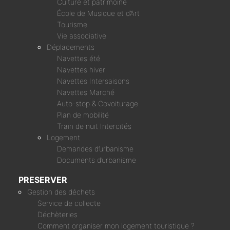
Culture et patrimoine
École de Musique et d’Art
Tourisme
Vie associative
Déplacements
Navettes été
Navettes hiver
Navettes Intersaisons
Navettes Marché
Auto-stop & Covoiturage
Plan de mobilité
Train de nuit Intercités
Logement
Demandes d’urbanisme
Documents d’urbanisme
PRESERVER
Gestion des déchets
Service de collecte
Déchèteries
Comment organiser mon logement touristique ?