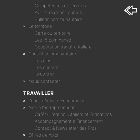
Compétences et services
Avis et marchés publics
Bulletin communautaire
Le territoire
Carte du territoire
Les 15 communes
Coopération transfrontalière
Conseil communautaire
Les élus
Les conseils
Les actes
Nous contacter
TRAVAILLER
Zones d’Activité Économique
Aide à l’entrepreneuriat
Cafés-Création, Ateliers et Formations
Accompagnement & Financement
Contact & Newsletter des Pros
Offres d’emploi