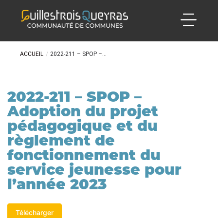
ACCUEIL
/
2022-211 – SPOP –...
2022-211 – SPOP –
Adoption du projet
pédagogique et du
règlement de
fonctionnement du
service jeunesse pour
l’année 2023
Télécharger