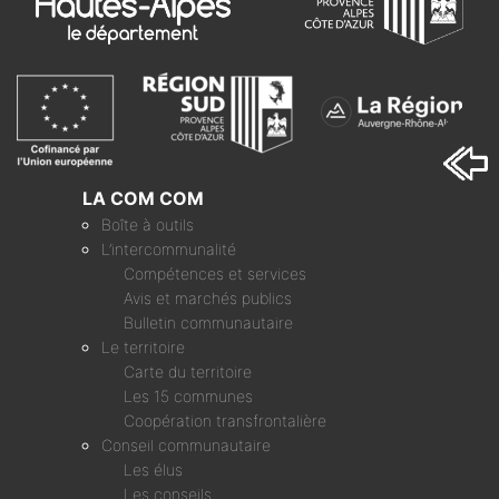
LA COM COM
Boîte à outils
L’intercommunalité
Compétences et services
Avis et marchés publics
Bulletin communautaire
Le territoire
Carte du territoire
Les 15 communes
Coopération transfrontalière
Conseil communautaire
Les élus
Les conseils