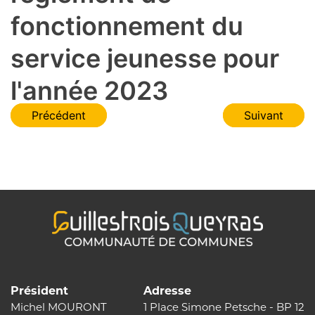
fonctionnement du
service jeunesse pour
l'année 2023
Navigation
Précédent
Suivant
de
l’article
Président
Adresse
Michel MOURONT
1 Place Simone Petsche - BP 12