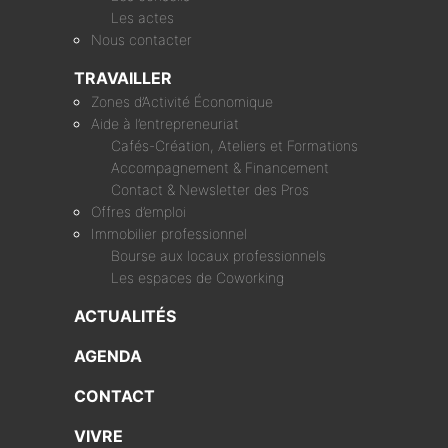
Les actes
Nous contacter
TRAVAILLER
Zones d’Activité Économique
Aide à l’entrepreneuriat
Cafés-Création, Ateliers et Formations
Accompagnement & Financement
Contact & Newsletter des Pros
Offres d’emploi
Immobilier professionnel
Bourse aux locaux professionnels
Les espaces de Coworking
ACTUALITÉS
AGENDA
CONTACT
VIVRE