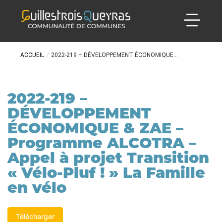
ACCUEIL
/
2022-219 – DÉVELOPPEMENT ÉCONOMIQUE...
2022-219 –
DÉVELOPPEMENT
ÉCONOMIQUE & ZAE –
Programme ALCOTRA –
Appel à projet Transition
« Vélo-Pluf ! » La Famille
en vélo
Télécharger