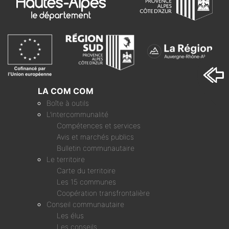
LA COM COM
Boîte à outils
L’intercommunalité
Compétences et services
Avis et marchés publics
Bulletin communautaire
Le territoire
Carte du territoire
Les 15 communes
Coopération transfrontalière
Conseil communautaire
Les élus
Les conseils