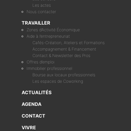
Les actes
Nous contacter
TRAVAILLER
Zones d’Activité Économique
Aide à l’entrepreneuriat
Cafés-Création, Ateliers et Formations
Accompagnement & Financement
Contact & Newsletter des Pros
Offres d’emploi
Immobilier professionnel
Bourse aux locaux professionnels
Les espaces de Coworking
ACTUALITÉS
AGENDA
CONTACT
VIVRE