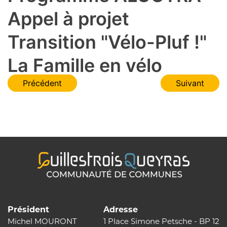
Appel à projet
Transition "Vélo-Pluf !"
La Famille en vélo
Navigation
Précédent
Suivant
de
l’article
Président
Adresse
Michel MOURONT
1 Place Simone Petsche - BP 12