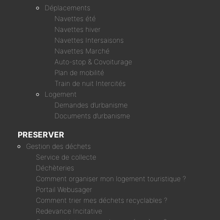
Déplacements
Navettes été
Navettes hiver
Navettes Intersaisons
Navettes Marché
Auto-stop & Covoiturage
Plan de mobilité
Train de nuit Intercités
Logement
Demandes d’urbanisme
Documents d’urbanisme
PRESERVER
Gestion des déchets
Service de collecte
Déchèteries
Comment organiser mon logement touristique ?
Portail Webusager
Comment trier mes déchets recyclables ?
Redevance Incitative