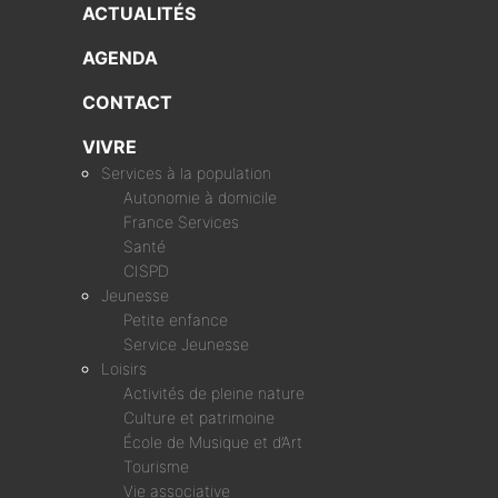
ACTUALITÉS
AGENDA
CONTACT
VIVRE
Services à la population
Autonomie à domicile
France Services
Santé
CISPD
Jeunesse
Petite enfance
Service Jeunesse
Loisirs
Activités de pleine nature
Culture et patrimoine
École de Musique et d’Art
Tourisme
Vie associative