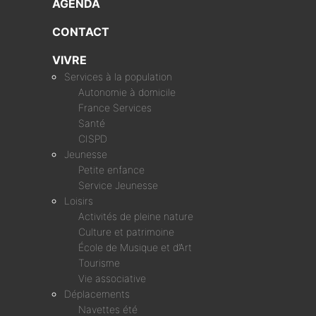
AGENDA
CONTACT
VIVRE
Services à la population
Autonomie à domicile
France Services
Santé
CISPD
Jeunesse
Petite enfance
Service Jeunesse
Loisirs
Activités de pleine nature
Culture et patrimoine
École de Musique et d’Art
Tourisme
Vie associative
Déplacements
Navettes été