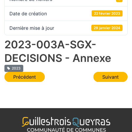
Date de création
22 février 2023
Dernière mise à jour
29 janvier 2024
2023-003A-SGX-
DECISIONS - Annexe
2023
Navigation
Précédent
Suivant
de
l’article