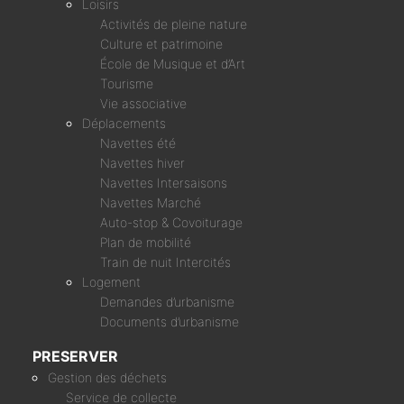
Loisirs
Activités de pleine nature
Culture et patrimoine
École de Musique et d’Art
Tourisme
Vie associative
Déplacements
Navettes été
Navettes hiver
Navettes Intersaisons
Navettes Marché
Auto-stop & Covoiturage
Plan de mobilité
Train de nuit Intercités
Logement
Demandes d’urbanisme
Documents d’urbanisme
PRESERVER
Gestion des déchets
Service de collecte