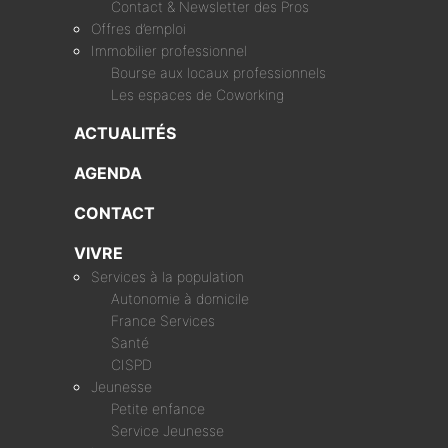
Contact & Newsletter des Pros
Offres d’emploi
Immobilier professionnel
Bourse aux locaux professionnels
Les espaces de Coworking
ACTUALITÉS
AGENDA
CONTACT
VIVRE
Services à la population
Autonomie à domicile
France Services
Santé
CISPD
Jeunesse
Petite enfance
Service Jeunesse