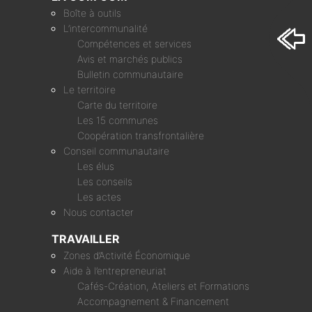
Boîte à outils
L’intercommunalité
Compétences et services
Avis et marchés publics
Bulletin communautaire
Le territoire
Carte du territoire
Les 15 communes
Coopération transfrontalière
Conseil communautaire
Les élus
Les conseils
Les actes
Nous contacter
TRAVAILLER
Zones d’Activité Économique
Aide à l’entrepreneuriat
Cafés-Création, Ateliers et Formations
Accompagnement & Financement