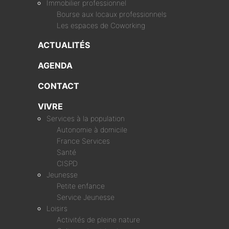
Immobilier professionnel
Bourse aux locaux professionnels
Les espaces de Coworking
ACTUALITÉS
AGENDA
CONTACT
VIVRE
Services à la population
Autonomie à domicile
France Services
Santé
CISPD
Jeunesse
Petite enfance
Service Jeunesse
Loisirs
Activités de pleine nature