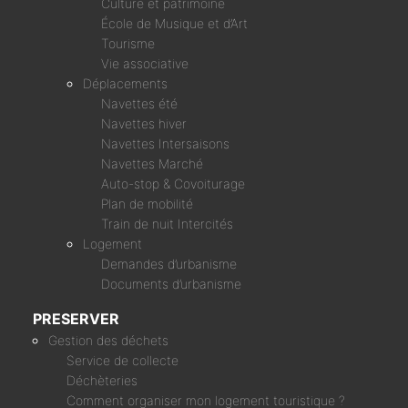
Culture et patrimoine
École de Musique et d’Art
Tourisme
Vie associative
Déplacements
Navettes été
Navettes hiver
Navettes Intersaisons
Navettes Marché
Auto-stop & Covoiturage
Plan de mobilité
Train de nuit Intercités
Logement
Demandes d’urbanisme
Documents d’urbanisme
PRESERVER
Gestion des déchets
Service de collecte
Déchèteries
Comment organiser mon logement touristique ?