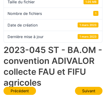
Taille du fichier
1.05 MB
Nombre de fichiers
1
Date de création
1 mars 2023
Dernière mise à jour
1 mars 2023
2023-045 ST - BA.OM -
convention ADIVALOR
collecte FAU et FIFU
agricoles
Navigation
Précédent
Suivant
de