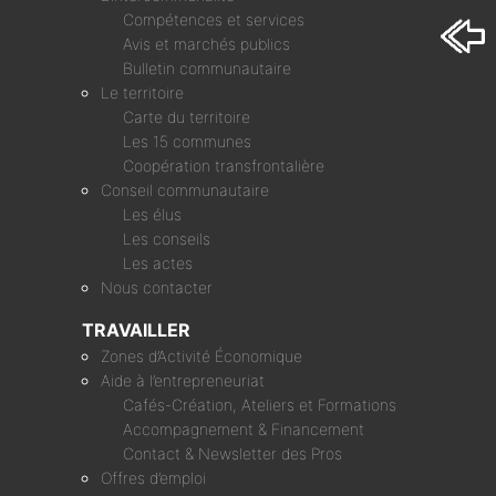
Compétences et services
Avis et marchés publics
Bulletin communautaire
Le territoire
Carte du territoire
Les 15 communes
Coopération transfrontalière
Conseil communautaire
Les élus
Les conseils
Les actes
Nous contacter
TRAVAILLER
Zones d’Activité Économique
Aide à l’entrepreneuriat
Cafés-Création, Ateliers et Formations
Accompagnement & Financement
Contact & Newsletter des Pros
Offres d’emploi