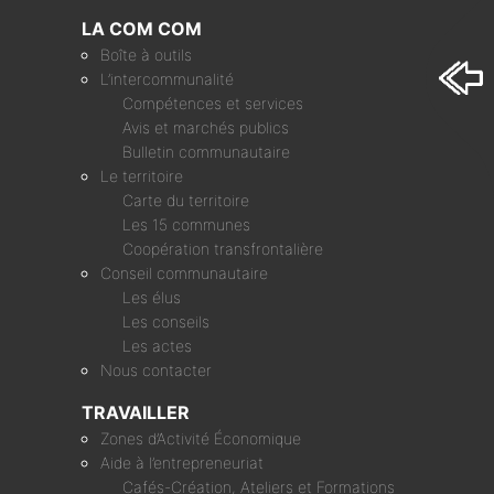
LA COM COM
Boîte à outils
L’intercommunalité
Compétences et services
Avis et marchés publics
Bulletin communautaire
Le territoire
Carte du territoire
Les 15 communes
Coopération transfrontalière
Conseil communautaire
Les élus
Les conseils
Les actes
Nous contacter
TRAVAILLER
Zones d’Activité Économique
Aide à l’entrepreneuriat
Cafés-Création, Ateliers et Formations