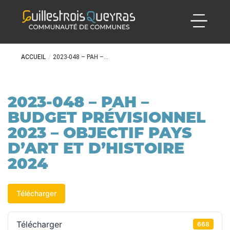
ACCUEIL
/
2023-048 – PAH –...
2023-048 – PAH –
BUDGET PRÉVISIONNEL
2023 – OBJECTIF PAYS
D’ART ET D’HISTOIRE
2024
Télécharger
Télécharger
668