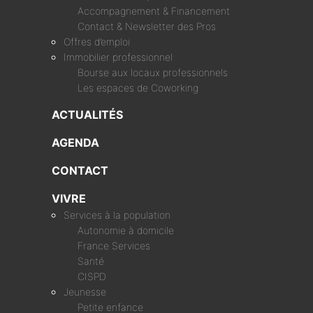
Accompagnement & Financement
Contact & Newsletter des Pros
Offres d’emploi
Immobilier professionnel
Bourse aux locaux professionnels
Les espaces de Coworking
ACTUALITÉS
AGENDA
CONTACT
VIVRE
Services à la population
Autonomie à domicile
France Services
Santé
CISPD
Jeunesse
Petite enfance