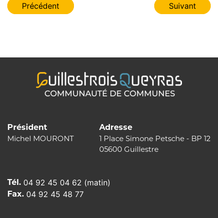
Navigation
Précédent
Suivant
de
l’article
Président
Adresse
Michel MOURONT
1 Place Simone Petsche - BP 12
05600 Guillestre
Tél.
04 92 45 04 62 (matin)
Fax.
04 92 45 48 77