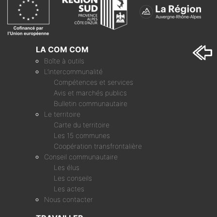
LA COM COM
Boîte à outils
L’intercommunalité
Compétences et services
Avis et marchés publics
Bulletin communautaire
Le territoire
Carte du territoire
Les 15 communes
Coopération transfrontalière
Conseil communautaire
Les élus
Les conseils
Les actes
Nous contacter