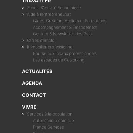
TRAVAILLER
Zones d’Activité Économique
Aide à l’entrepreneuriat
Cafés-Création, Ateliers et Formations
Accompagnement & Financement
Contact & Newsletter des Pros
Offres d’emploi
Immobilier professionnel
Bourse aux locaux professionnels
Les espaces de Coworking
ACTUALITÉS
AGENDA
CONTACT
VIVRE
Services à la population
Autonomie à domicile
France Services