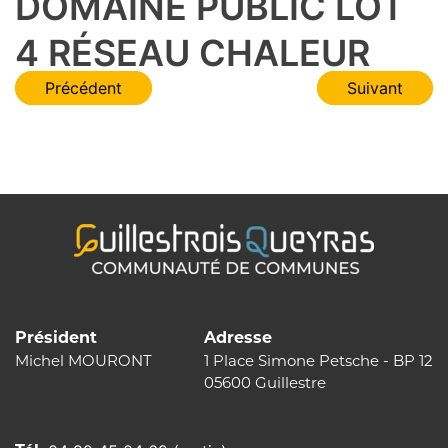
DOMAINE PUBLIC LOT
4 RÉSEAU CHALEUR
Navigation
Précédent
Suivant
de
l’article
Président
Adresse
Michel MOURONT
1 Place Simone Petsche - BP 12
05600 Guillestre