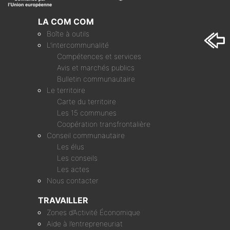
LA COM COM
Boîte à outils
L’intercommunalité
Compétences et services
Avis et marchés publics
Bulletin communautaire
Le territoire
Carte du territoire
Les 15 communes
Coopération transfrontalière
Conseil communautaire
Les élus
Les conseils
Les actes
Nous contacter
TRAVAILLER
Zones d’Activité Économique
Aide à l’entrepreneuriat