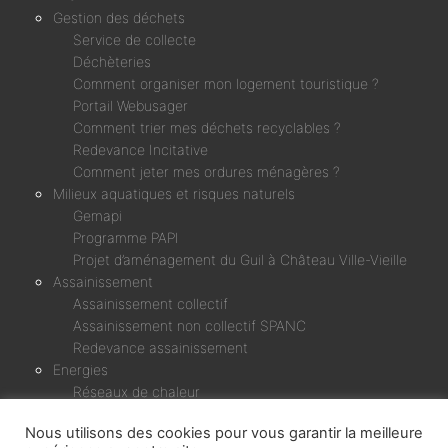
Gestion des déchets
Service de collecte
Déchèteries
Comment organiser mon logement touristique ?
Portail Webusager
Comment trier mes déchets recyclables ?
Redevance Incitative
Comment jeter mes ordures ménagères ?
Milieux aquatiques et risques naturels
Gemapi
Programme PAPI
Projet d’aménagement du Guil à Château Ville-Vieille
Assainissement
Assainissement collectif
Assainissement non collectif SPANC
Redevance assainissement
Energies
Réseaux de chaleur
Micro-centrale Chagne & Rif Bel
Nous utilisons des cookies pour vous garantir la meilleure