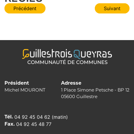
Navigation
Précédent
Suivant
de
l’article
Président
Adresse
Michel MOURONT
1 Place Simone Petsche - BP 12
05600 Guillestre
Tél.
04 92 45 04 62 (matin)
Fax.
04 92 45 48 77