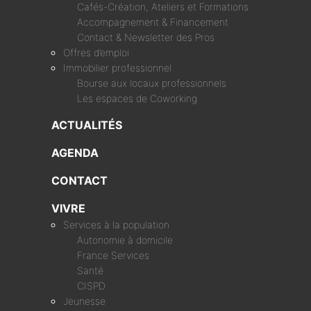
Cafés-Création, Ateliers et Formations
Accompagnement & Financement
Contact & Newsletter des Pros
Offres d’emploi
Immobilier professionnel
Bourse aux locaux professionnels
Les espaces de Coworking
ACTUALITÉS
AGENDA
CONTACT
VIVRE
Services à la population
Autonomie à domicile
France Services
Santé
CISPD
Jeunesse