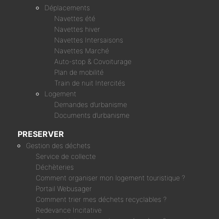
Déplacements
Navettes été
Navettes hiver
Navettes Intersaisons
Navettes Marché
Auto-stop & Covoiturage
Plan de mobilité
Train de nuit Intercités
Logement
Demandes d’urbanisme
Documents d’urbanisme
PRESERVER
Gestion des déchets
Service de collecte
Déchèteries
Comment organiser mon logement touristique ?
Portail Webusager
Comment trier mes déchets recyclables ?
Redevance Incitative