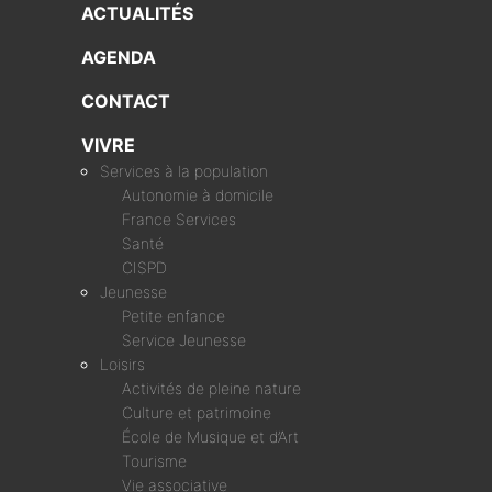
ACTUALITÉS
AGENDA
CONTACT
VIVRE
Services à la population
Autonomie à domicile
France Services
Santé
CISPD
Jeunesse
Petite enfance
Service Jeunesse
Loisirs
Activités de pleine nature
Culture et patrimoine
École de Musique et d’Art
Tourisme
Vie associative