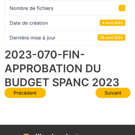
Nombre de fichiers
1
Date de création
6 avril 2023
Dernière mise à jour
26 avril 2023
2023-070-FIN-
APPROBATION DU
BUDGET SPANC 2023
Navigation
Précédent
Suivant
de
l’article