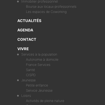
Immobilier professionnel
Bourse aux locaux professionnels
Les espaces de Coworking
ACTUALITÉS
AGENDA
CONTACT
VIVRE
Services à la population
Autonomie à domicile
France Services
Santé
CISPD
Jeunesse
Petite enfance
Service Jeunesse
Loisirs
Activités de pleine nature