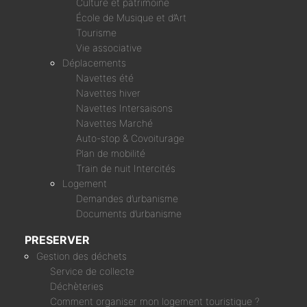
Culture et patrimoine
École de Musique et d’Art
Tourisme
Vie associative
Déplacements
Navettes été
Navettes hiver
Navettes Intersaisons
Navettes Marché
Auto-stop & Covoiturage
Plan de mobilité
Train de nuit Intercités
Logement
Demandes d’urbanisme
Documents d’urbanisme
PRESERVER
Gestion des déchets
Service de collecte
Déchèteries
Comment organiser mon logement touristique ?