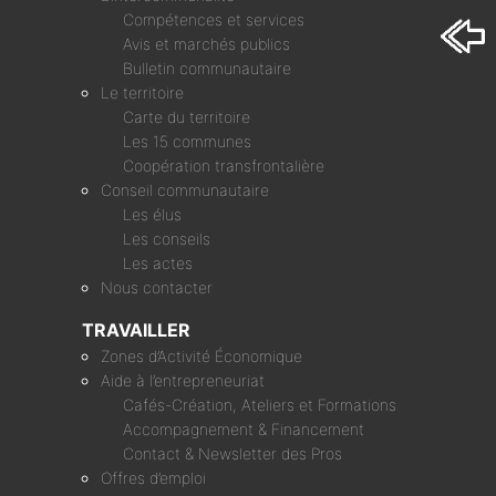
Compétences et services
Avis et marchés publics
Bulletin communautaire
Le territoire
Carte du territoire
Les 15 communes
Coopération transfrontalière
Conseil communautaire
Les élus
Les conseils
Les actes
Nous contacter
TRAVAILLER
Zones d’Activité Économique
Aide à l’entrepreneuriat
Cafés-Création, Ateliers et Formations
Accompagnement & Financement
Contact & Newsletter des Pros
Offres d’emploi