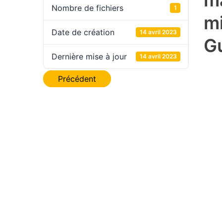
m
Nombre de fichiers
1
m
Date de création
14 avril 2023
Gu
Dernière mise à jour
14 avril 2023
Navigation
Précédent
de
l’article