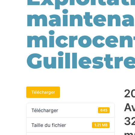
maintena
microcen
Guillestr
2
Télécharger
A
Télécharger
645
32
Taille du fichier
1.21 MB