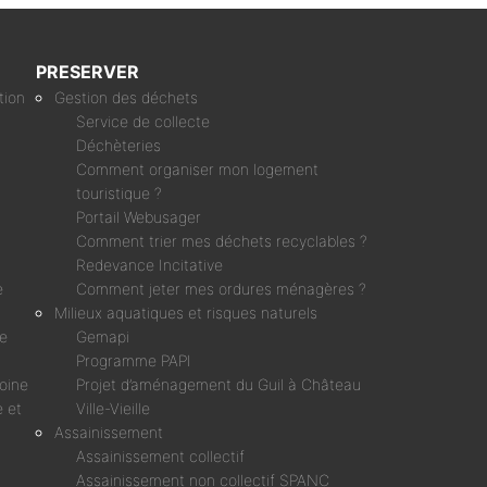
PRESERVER
tion
Gestion des déchets
Service de collecte
Déchèteries
Comment organiser mon logement
touristique ?
Portail Webusager
Comment trier mes déchets recyclables ?
Redevance Incitative
e
Comment jeter mes ordures ménagères ?
Milieux aquatiques et risques naturels
ne
Gemapi
Programme PAPI
moine
Projet d’aménagement du Guil à Château
 et
Ville-Vieille
Assainissement
Assainissement collectif
Assainissement non collectif SPANC