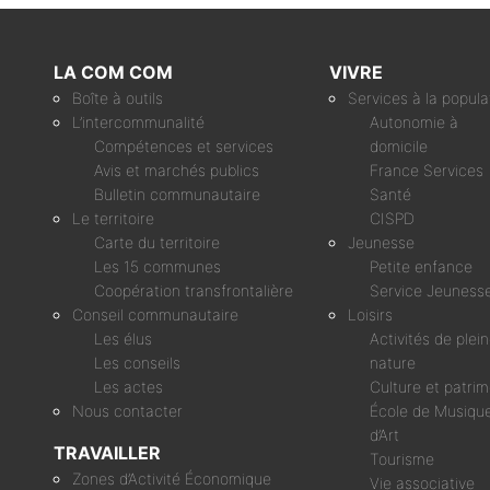
LA COM COM
VIVRE
Boîte à outils
Services à la popula
L’intercommunalité
Autonomie à
Compétences et services
domicile
Avis et marchés publics
France Services
Bulletin communautaire
Santé
Le territoire
CISPD
Carte du territoire
Jeunesse
Les 15 communes
Petite enfance
Coopération transfrontalière
Service Jeuness
Conseil communautaire
Loisirs
Les élus
Activités de plei
Les conseils
nature
Les actes
Culture et patri
Nous contacter
École de Musique
d’Art
TRAVAILLER
Tourisme
Zones d’Activité Économique
Vie associative