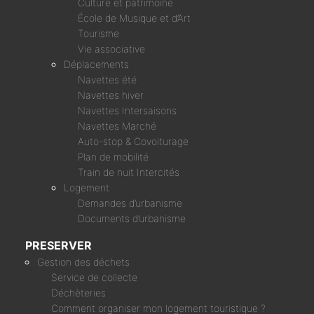
Culture et patrimoine
École de Musique et d’Art
Tourisme
Vie associative
Déplacements
Navettes été
Navettes hiver
Navettes Intersaisons
Navettes Marché
Auto-stop & Covoiturage
Plan de mobilité
Train de nuit Intercités
Logement
Demandes d’urbanisme
Documents d’urbanisme
PRESERVER
Gestion des déchets
Service de collecte
Déchèteries
Comment organiser mon logement touristique ?