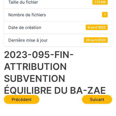
Taille du fichier
1.12 MB
Nombre de fichiers
1
Date de création
6 avril 2023
Dernière mise à jour
26 avril 2023
2023-095-FIN-
ATTRIBUTION
SUBVENTION
ÉQUILIBRE DU BA-ZAE
Navigation
Précédent
Suivant
de