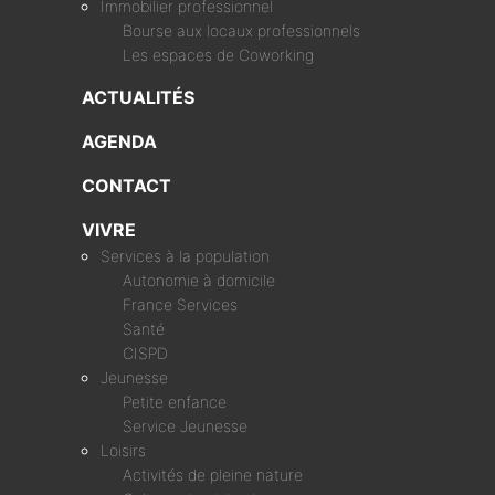
Immobilier professionnel
Bourse aux locaux professionnels
Les espaces de Coworking
ACTUALITÉS
AGENDA
CONTACT
VIVRE
Services à la population
Autonomie à domicile
France Services
Santé
CISPD
Jeunesse
Petite enfance
Service Jeunesse
Loisirs
Activités de pleine nature