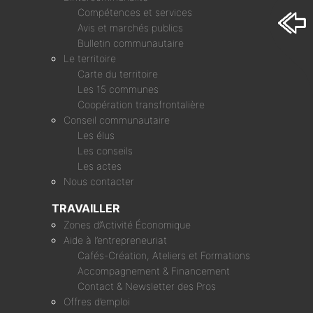
Compétences et services
Avis et marchés publics
Bulletin communautaire
Le territoire
Carte du territoire
Les 15 communes
Coopération transfrontalière
Conseil communautaire
Les élus
Les conseils
Les actes
Nous contacter
TRAVAILLER
Zones d’Activité Économique
Aide à l’entrepreneuriat
Cafés-Création, Ateliers et Formations
Accompagnement & Financement
Contact & Newsletter des Pros
Offres d’emploi