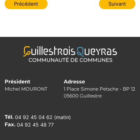
Navigation
Précédent
Suivant
de
l’article
Président
Adresse
Michel MOURONT
1 Place Simone Petsche - BP 12
05600 Guillestre
Tél.
04 92 45 04 62 (matin)
Fax.
04 92 45 48 77