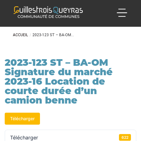
ACCUEIL
/
2023-123 ST – BA-OM...
2023-123 ST – BA-OM
Signature du marché
2023-16 Location de
courte durée d’un
camion benne
Télécharger
Télécharger
622