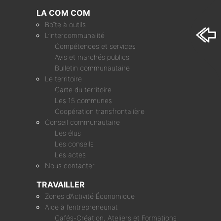
LA COM COM
Boîte à outils
L’intercommunalité
Compétences et services
Avis et marchés publics
Bulletin communautaire
Le territoire
Carte du territoire
Les 15 communes
Coopération transfrontalière
Conseil communautaire
Les élus
Les conseils
Les actes
Nous contacter
TRAVAILLER
Zones d’Activité Économique
Aide à l’entrepreneuriat
Cafés-Création, Ateliers et Formations