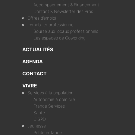
Accompagnement & Financement
Contact & Newsletter des Pros
Offres d’emploi
Immobilier professionnel
Bourse aux locaux professionnels
Les espaces de Coworking
ACTUALITÉS
AGENDA
CONTACT
VIVRE
Services à la population
Autonomie à domicile
France Services
Santé
CISPD
Jeunesse
Petite enfance