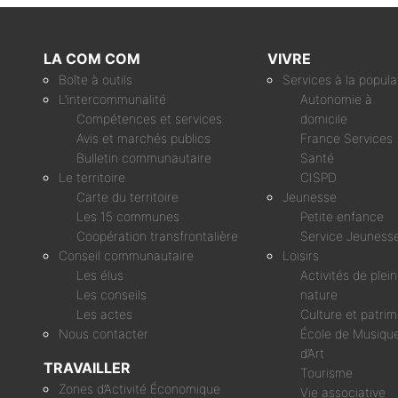
LA COM COM
VIVRE
Boîte à outils
Services à la popula
L’intercommunalité
Autonomie à
Compétences et services
domicile
Avis et marchés publics
France Services
Bulletin communautaire
Santé
Le territoire
CISPD
Carte du territoire
Jeunesse
Les 15 communes
Petite enfance
Coopération transfrontalière
Service Jeuness
Conseil communautaire
Loisirs
Les élus
Activités de plei
Les conseils
nature
Les actes
Culture et patri
Nous contacter
École de Musique
d’Art
TRAVAILLER
Tourisme
Zones d’Activité Économique
Vie associative