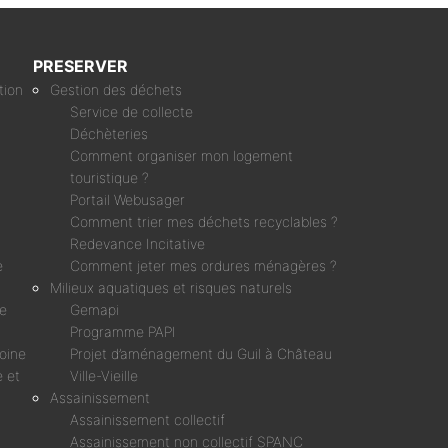
PRESERVER
tion
Gestion des déchets
Service de collecte
Déchèteries
Comment organiser mon logement
touristique ?
Portail Webusager
Comment trier mes déchets recyclables ?
Redevance Incitative
e
Comment jeter mes ordures ménagères ?
Milieux aquatiques et risques naturels
ne
Gemapi
Programme PAPI
moine
Projet d’aménagement du Guil à Château
 et
Ville-Vieille
Assainissement
Assainissement collectif
Assainissement non collectif SPANC