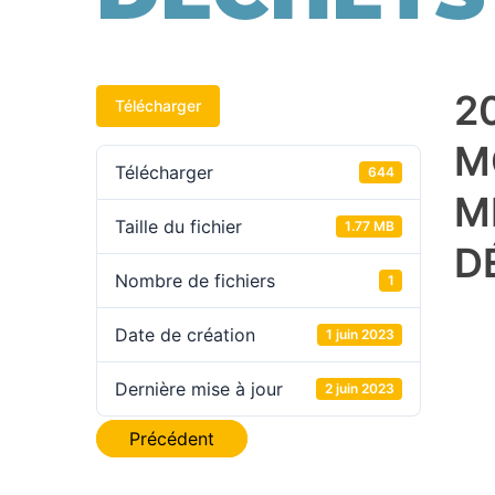
2
Télécharger
M
Télécharger
644
M
Taille du fichier
1.77 MB
D
Nombre de fichiers
1
Date de création
1 juin 2023
Dernière mise à jour
2 juin 2023
Navigation
Précédent
de