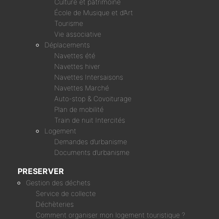
Culture et patrimoine
École de Musique et d’Art
Tourisme
Vie associative
Déplacements
Navettes été
Navettes hiver
Navettes Intersaisons
Navettes Marché
Auto-stop & Covoiturage
Plan de mobilité
Train de nuit Intercités
Logement
Demandes d’urbanisme
Documents d’urbanisme
PRESERVER
Gestion des déchets
Service de collecte
Déchèteries
Comment organiser mon logement touristique ?