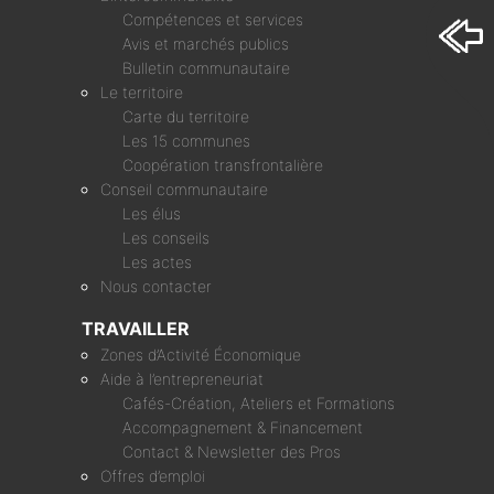
Compétences et services
Avis et marchés publics
Bulletin communautaire
Le territoire
Carte du territoire
Les 15 communes
Coopération transfrontalière
Conseil communautaire
Les élus
Les conseils
Les actes
Nous contacter
TRAVAILLER
Zones d’Activité Économique
Aide à l’entrepreneuriat
Cafés-Création, Ateliers et Formations
Accompagnement & Financement
Contact & Newsletter des Pros
Offres d’emploi