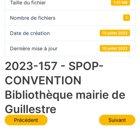
Taille du fichier
1.41 MB
Nombre de fichiers
1
Date de création
19 juillet 2023
Dernière mise à jour
19 juillet 2023
2023-157 - SPOP-
CONVENTION
Bibliothèque mairie de
Guillestre
Navigation
Précédent
Suivant
de