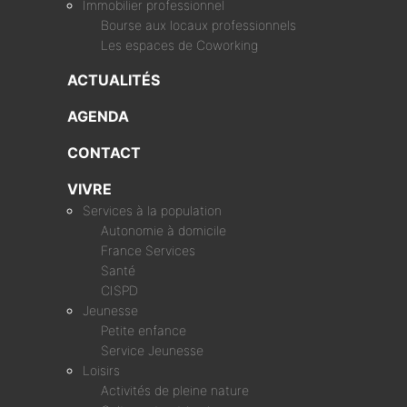
Immobilier professionnel
Bourse aux locaux professionnels
Les espaces de Coworking
ACTUALITÉS
AGENDA
CONTACT
VIVRE
Services à la population
Autonomie à domicile
France Services
Santé
CISPD
Jeunesse
Petite enfance
Service Jeunesse
Loisirs
Activités de pleine nature