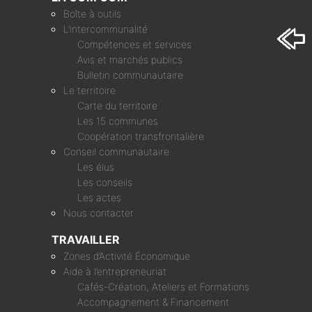
Boîte à outils
L’intercommunalité
Compétences et services
Avis et marchés publics
Bulletin communautaire
Le territoire
Carte du territoire
Les 15 communes
Coopération transfrontalière
Conseil communautaire
Les élus
Les conseils
Les actes
Nous contacter
TRAVAILLER
Zones d’Activité Économique
Aide à l’entrepreneuriat
Cafés-Création, Ateliers et Formations
Accompagnement & Financement