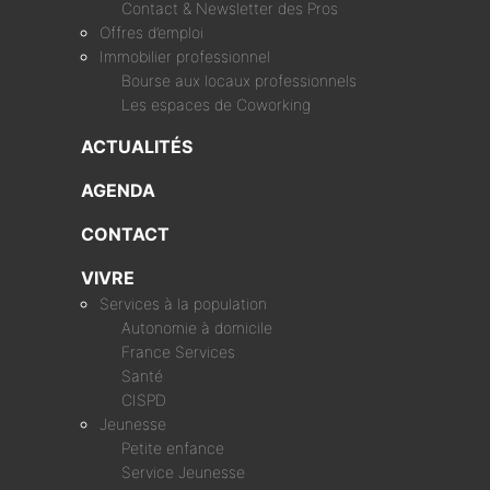
Contact & Newsletter des Pros
Offres d’emploi
Immobilier professionnel
Bourse aux locaux professionnels
Les espaces de Coworking
ACTUALITÉS
AGENDA
CONTACT
VIVRE
Services à la population
Autonomie à domicile
France Services
Santé
CISPD
Jeunesse
Petite enfance
Service Jeunesse