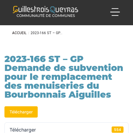
ACCUEIL
/
2023-166 ST – GP...
2023-166 ST – GP
Demande de subvention
pour le remplacement
des menuiseries du
Bourbonnais Aiguilles
Télécharger
Télécharger
554