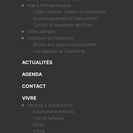
Aide à l’entrepreneuriat
Cafés-Création, Ateliers et Formations
Accompagnement & Financement
Contact & Newsletter des Pros
Offres d’emploi
Immobilier professionnel
Bourse aux locaux professionnels
Les espaces de Coworking
ACTUALITÉS
AGENDA
CONTACT
VIVRE
Services à la population
Autonomie à domicile
France Services
Santé
CISPD