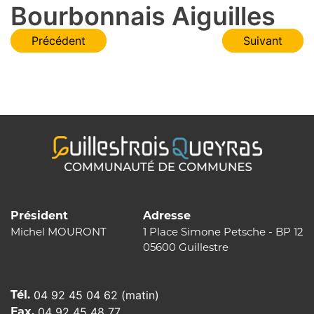
Bourbonnais Aiguilles
Navigation
Précédent
Suivant
de
l’article
Président
Adresse
Michel MOURONT
1 Place Simone Petsche - BP 12
05600 Guillestre
Tél.
04 92 45 04 62 (matin)
Fax.
04 92 45 48 77