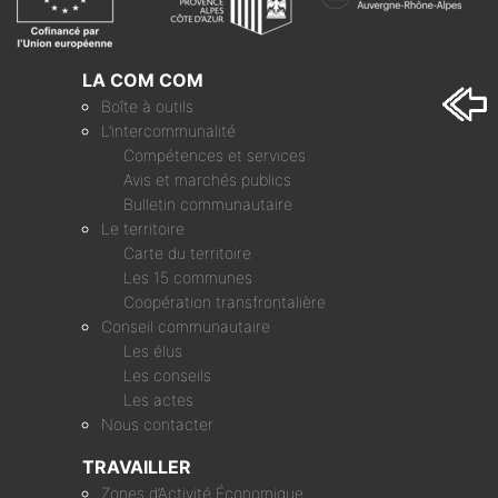
LA COM COM
Boîte à outils
L’intercommunalité
Compétences et services
Avis et marchés publics
Bulletin communautaire
Le territoire
Carte du territoire
Les 15 communes
Coopération transfrontalière
Conseil communautaire
Les élus
Les conseils
Les actes
Nous contacter
TRAVAILLER
Zones d’Activité Économique