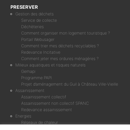
PRESERVER
Gestion des déchets
Service de collecte
Déchèteries
Comment organiser mon logement touristique ?
Portail Webusager
Comment trier mes déchets recyclables ?
Redevance Incitative
Comment jeter mes ordures ménagères ?
Milieux aquatiques et risques naturels
Gemapi
Programme PAPI
Projet d’aménagement du Guil à Château Ville-Vieille
Assainissement
Assainissement collectif
Assainissement non collectif SPANC
Redevance assainissement
Energies
Réseaux de chaleur
Micro-centrale Chagne & Rif Bel