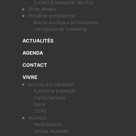
Contact & Newsletter des Pros
Offres d’emploi
Immobilier professionnel
Bourse aux locaux professionnels
Les espaces de Coworking
ACTUALITÉS
AGENDA
CONTACT
VIVRE
Services à la population
Autonomie à domicile
France Services
Santé
CISPD
Jeunesse
Petite enfance
Service Jeunesse