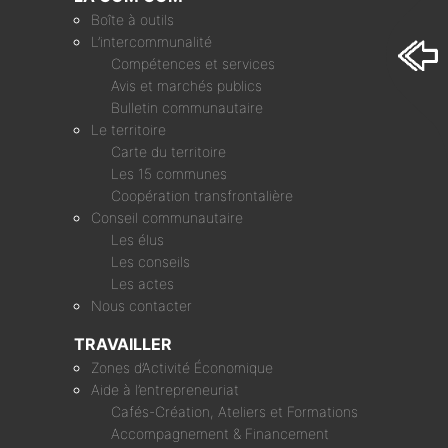
Boîte à outils
L’intercommunalité
Compétences et services
Avis et marchés publics
Bulletin communautaire
Le territoire
Carte du territoire
Les 15 communes
Coopération transfrontalière
Conseil communautaire
Les élus
Les conseils
Les actes
Nous contacter
TRAVAILLER
Zones d’Activité Économique
Aide à l’entrepreneuriat
Cafés-Création, Ateliers et Formations
Accompagnement & Financement