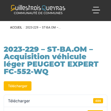
ACCUEIL
/
2023-229 – ST-BA.OM –...
2023-229 – ST-BA.OM –
Acquisition véhicule
léger PEUGEOT EXPERT
FC-552-WQ
Télécharger
Télécharger
486