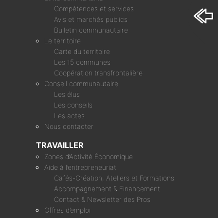
Compétences et services
Avis et marchés publics
Bulletin communautaire
Le territoire
Carte du territoire
Les 15 communes
Coopération transfrontalière
Conseil communautaire
Les élus
Les conseils
Les actes
Nous contacter
TRAVAILLER
Zones d’Activité Économique
Aide à l’entrepreneuriat
Cafés-Création, Ateliers et Formations
Accompagnement & Financement
Contact & Newsletter des Pros
Offres d’emploi