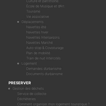
Culture et patrimoine
École de Musique et d’Art
Tourisme
Vie associative
Déplacements
Navettes été
Navettes hiver
Navettes Intersaisons
Navettes Marché
Auto-stop & Covoiturage
Plan de mobilité
Train de nuit Intercités
Logement
Demandes d’urbanisme
Documents d’urbanisme
PRESERVER
Gestion des déchets
Service de collecte
Déchèteries
Comment organiser mon logement touristique ?