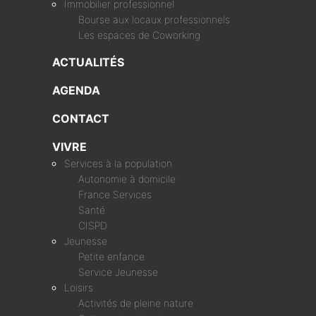
Immobilier professionnel
Bourse aux locaux professionnels
Les espaces de Coworking
ACTUALITÉS
AGENDA
CONTACT
VIVRE
Services à la population
Autonomie à domicile
France Services
Santé
CISPD
Jeunesse
Petite enfance
Service Jeunesse
Loisirs
Activités de pleine nature