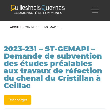
ACCUEIL
/
2023-231 – ST-GEMAPI –...
2023-231 – ST-GEMAPI –
Demande de subvention
des études préalables
aux travaux de réfection
du chenal du Cristillan à
Ceillac
Télécharger