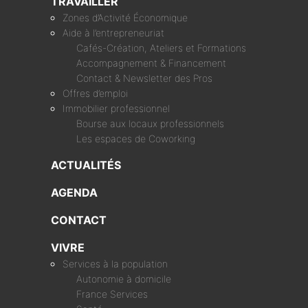
TRAVAILLER
Zones d’Activité Économique
Aide à l’entrepreneuriat
Cafés-Création, Ateliers et Formations
Accompagnement & Financement
Contact & Newsletter des Pros
Offres d’emploi
Immobilier professionnel
Bourse aux locaux professionnels
Les espaces de Coworking
ACTUALITÉS
AGENDA
CONTACT
VIVRE
Services à la population
Autonomie à domicile
France Services