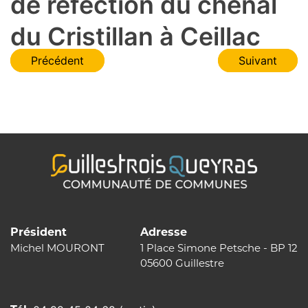
de réfection du chenal
du Cristillan à Ceillac
Navigation
Précédent
Suivant
de
l’article
Président
Adresse
Michel MOURONT
1 Place Simone Petsche - BP 12
05600 Guillestre