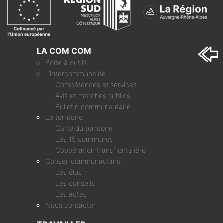
LA COM COM
Boîte à outils
L’intercommunalité
Compétences et services
Avis et marchés publics
Bulletin communautaire
Le territoire
Carte du territoire
Les 15 communes
Coopération transfrontalière
Conseil communautaire
Les élus
Les conseils
Les actes
Nous contacter