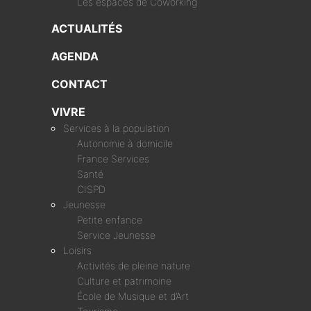
Les espaces de Coworking
ACTUALITÉS
AGENDA
CONTACT
VIVRE
Services à la population
Autonomie à domicile
France Services
Santé
CISPD
Jeunesse
Petite enfance
Service Jeunesse
Loisirs
Activités de pleine nature
Culture et patrimoine
École de Musique et d’Art