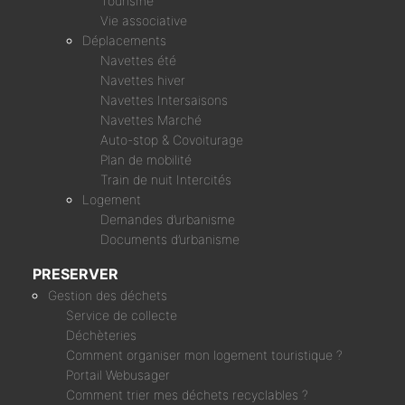
Tourisme
Vie associative
Déplacements
Navettes été
Navettes hiver
Navettes Intersaisons
Navettes Marché
Auto-stop & Covoiturage
Plan de mobilité
Train de nuit Intercités
Logement
Demandes d’urbanisme
Documents d’urbanisme
PRESERVER
Gestion des déchets
Service de collecte
Déchèteries
Comment organiser mon logement touristique ?
Portail Webusager
Comment trier mes déchets recyclables ?