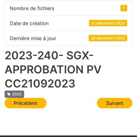
Nombre de fichiers
1
Date de création
21 décembre 2023
Dernière mise à jour
22 décembre 2023
2023-240- SGX-
APPROBATION PV
CC21092023
2023
Navigation
Précédent
Suivant
de
l’article