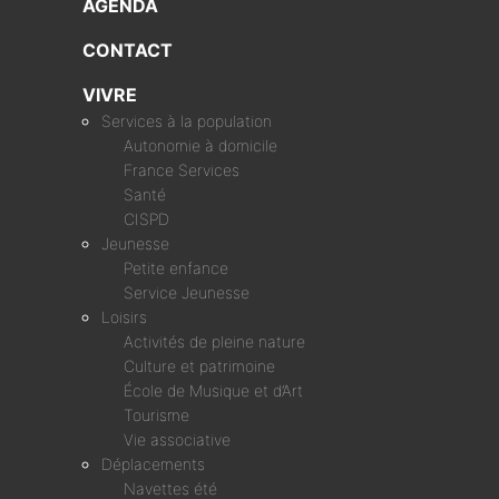
AGENDA
CONTACT
VIVRE
Services à la population
Autonomie à domicile
France Services
Santé
CISPD
Jeunesse
Petite enfance
Service Jeunesse
Loisirs
Activités de pleine nature
Culture et patrimoine
École de Musique et d’Art
Tourisme
Vie associative
Déplacements
Navettes été