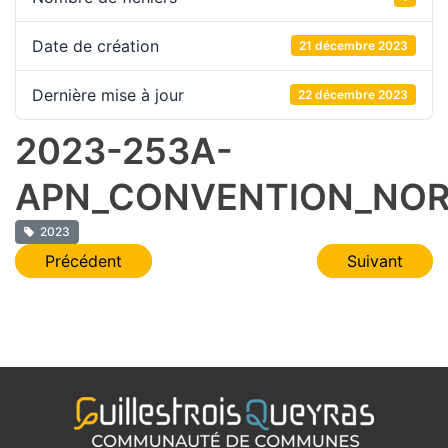
Date de création
21 décembre 2023
Dernière mise à jour
22 décembre 2023
2023-253A-
APN_CONVENTION_NOR
2023
Navigation
Précédent
Suivant
de
l’article