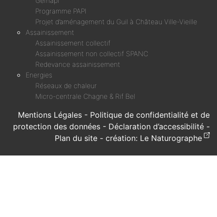
Gemapi
Programme PAPI
Projet d’aménagement du Guil à Château Ville-Vieille
Assainissement
Assainissement collectif
Assainissement non collectif SPANC
Redevance assainissement
Energies
Réseaux de chaleur
Micro-centrale Chagne & Rif Bel
Mentions Légales
-
Politique de confidentialité et de
protection des données
-
Déclaration d’accessibilité
-
Plan du site
- création:
Le Naturographe