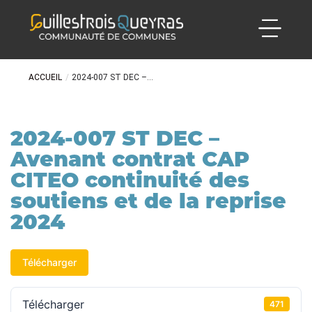
ACCUEIL
/
2024-007 ST DEC –...
2024-007 ST DEC –
Avenant contrat CAP
CITEO continuité des
soutiens et de la reprise
2024
Télécharger
Télécharger
471