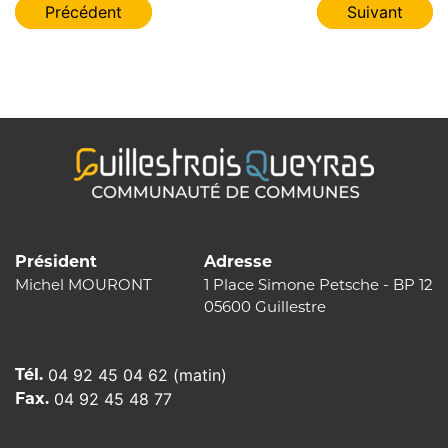
Navigation
Précédent
Suivant
de
l’article
Président
Adresse
Michel MOURONT
1 Place Simone Petsche - BP 12
05600 Guillestre
Tél.
04 92 45 04 62 (matin)
Fax.
04 92 45 48 77