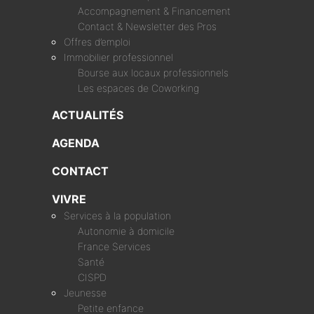
Accompagnement & Financement
Contact & Newsletter des Pros
Offres d’emploi
Immobilier professionnel
Bourse aux locaux professionnels
Les espaces de Coworking
ACTUALITÉS
AGENDA
CONTACT
VIVRE
Services à la population
Autonomie à domicile
France Services
Santé
CISPD
Jeunesse
Petite enfance