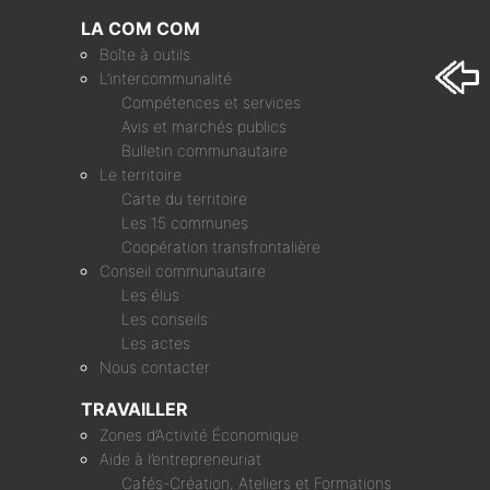
LA COM COM
Boîte à outils
L’intercommunalité
Compétences et services
Avis et marchés publics
Bulletin communautaire
Le territoire
Carte du territoire
Les 15 communes
Coopération transfrontalière
Conseil communautaire
Les élus
Les conseils
Les actes
Nous contacter
TRAVAILLER
Zones d’Activité Économique
Aide à l’entrepreneuriat
Cafés-Création, Ateliers et Formations