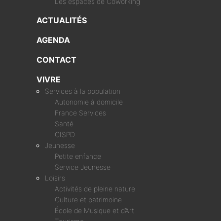
Les espaces de Coworking
ACTUALITÉS
AGENDA
CONTACT
VIVRE
Services à la population
Autonomie à domicile
France Services
Santé
CISPD
Jeunesse
Petite enfance
Service Jeunesse
Loisirs
Activités de pleine nature
Culture et patrimoine
École de Musique et d’Art