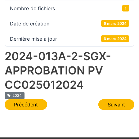
Nombre de fichiers
1
Date de création
6 mars 2024
Dernière mise à jour
6 mars 2024
2024-013A-2-SGX-
APPROBATION PV
CC025012024
2024
Navigation
Précédent
Suivant
de
l’article