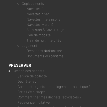
Déplacements
Navettes été
Navettes hiver
Navettes Intersaisons
Navettes Marché
Auto-stop & Covoiturage
Plan de mobilité
Train de nuit Intercités
Logement
Demandes d’urbanisme
Documents d’urbanisme
PRESERVER
Gestion des déchets
Service de collecte
Déchèteries
Comment organiser mon logement touristique ?
Portail Webusager
Comment trier mes déchets recyclables ?
Redevance Incitative