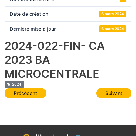
Date de création
6 mars 2024
Dernière mise à jour
6 mars 2024
2024-022-FIN- CA
2023 BA
MICROCENTRALE
2024
Navigation
Précédent
Suivant
de
l’article