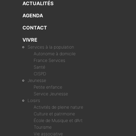
ACTUALITÉS
AGENDA
CONTACT
VIVRE
Services à la population
Autonomie à domicile
France Services
Santé
CISPD
Jeunesse
Petite enfance
Service Jeunesse
Loisirs
Activités de pleine nature
Culture et patrimoine
École de Musique et d’Art
Tourisme
Vie associative