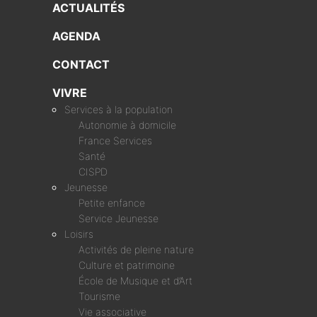
ACTUALITÉS
AGENDA
CONTACT
VIVRE
Services à la population
Autonomie à domicile
France Services
Santé
CISPD
Jeunesse
Petite enfance
Service Jeunesse
Loisirs
Activités de pleine nature
Culture et patrimoine
École de Musique et d’Art
Tourisme
Vie associative