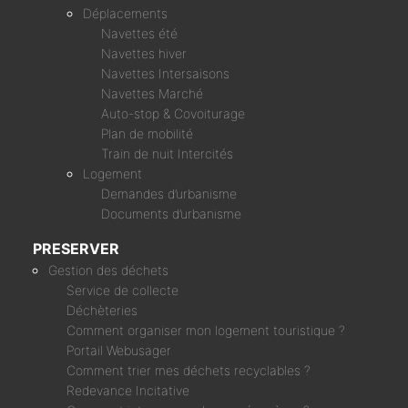
Déplacements
Navettes été
Navettes hiver
Navettes Intersaisons
Navettes Marché
Auto-stop & Covoiturage
Plan de mobilité
Train de nuit Intercités
Logement
Demandes d’urbanisme
Documents d’urbanisme
PRESERVER
Gestion des déchets
Service de collecte
Déchèteries
Comment organiser mon logement touristique ?
Portail Webusager
Comment trier mes déchets recyclables ?
Redevance Incitative