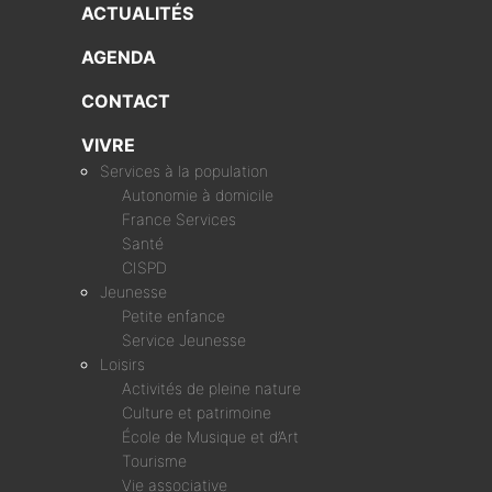
ACTUALITÉS
AGENDA
CONTACT
VIVRE
Services à la population
Autonomie à domicile
France Services
Santé
CISPD
Jeunesse
Petite enfance
Service Jeunesse
Loisirs
Activités de pleine nature
Culture et patrimoine
École de Musique et d’Art
Tourisme
Vie associative