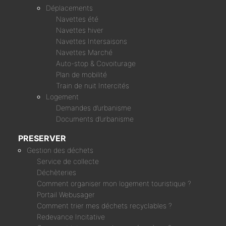
Déplacements
Navettes été
Navettes hiver
Navettes Intersaisons
Navettes Marché
Auto-stop & Covoiturage
Plan de mobilité
Train de nuit Intercités
Logement
Demandes d’urbanisme
Documents d’urbanisme
PRESERVER
Gestion des déchets
Service de collecte
Déchèteries
Comment organiser mon logement touristique ?
Portail Webusager
Comment trier mes déchets recyclables ?
Redevance Incitative