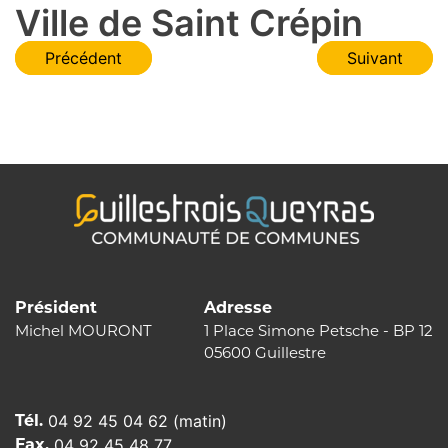
Ville de Saint Crépin
Navigation
Précédent
Suivant
de
l’article
Président
Adresse
Michel MOURONT
1 Place Simone Petsche - BP 12
05600 Guillestre
Tél.
04 92 45 04 62 (matin)
Fax.
04 92 45 48 77