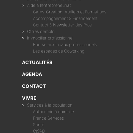
Aide à l’entrepreneuriat
Cafés-Création, Ateliers et Formations
Accompagnement & Financement
Contact & Newsletter des Pros
Offres d’emploi
Immobilier professionnel
Bourse aux locaux professionnels
Les espaces de Coworking
ACTUALITÉS
AGENDA
CONTACT
VIVRE
Services à la population
Autonomie à domicile
France Services
Santé
CISPD