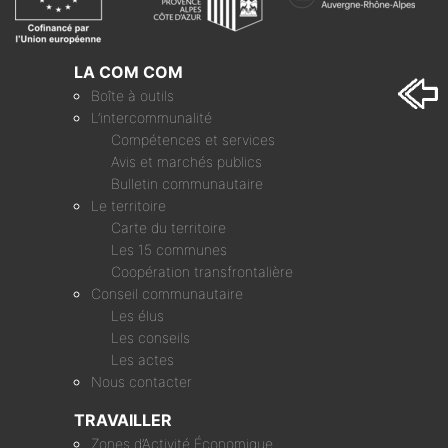
LA COM COM
Boîte à outils
L’intercommunalité
Compétences et services
Avis et marchés publics
Bulletin communautaire
Le territoire
Carte du territoire
Les 15 communes
Coopération transfrontalière
Conseil communautaire
Les élus
Les conseils
Les actes
Nous contacter
TRAVAILLER
Zones d’Activité Économique