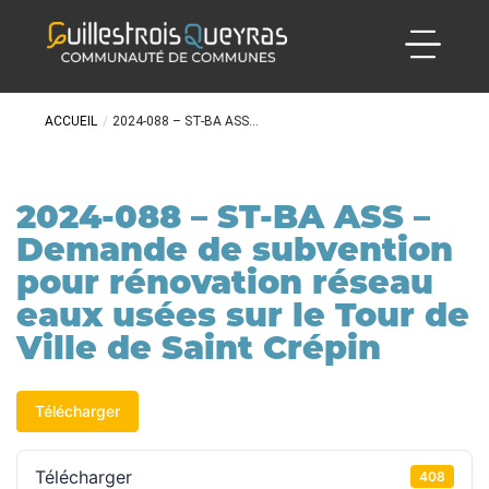
ACCUEIL
/
2024-088 – ST-BA ASS...
2024-088 – ST-BA ASS –
Demande de subvention
pour rénovation réseau
eaux usées sur le Tour de
Ville de Saint Crépin
Télécharger
Télécharger
408