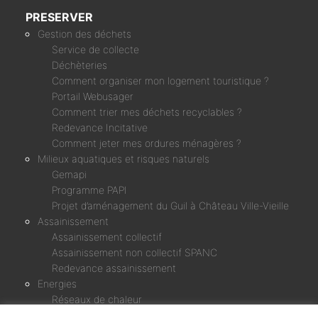
PRESERVER
Gestion des déchets
Service de collecte
Déchèteries
Comment organiser mon logement touristique ?
Portail Webusager
Comment trier mes déchets recyclables ?
Redevance Incitative
Comment jeter mes ordures ménagères ?
Milieux aquatiques et risques naturels
Gemapi
Programme PAPI
Projet d’aménagement du Guil à Château Ville-Vieille
Assainissement
Assainissement collectif
Assainissement non collectif SPANC
Redevance assainissement
Energies
Réseaux de chaleur
Micro-centrale Chagne & Rif Bel