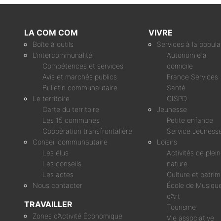
LA COM COM
VIVRE
Boîte à outils
Services à la popula
L’intercommunalité
Autonomie à
Compétences et services
domicile
Avis et marchés publics
France Services
Bulletin communautaire
Santé
Le territoire
CISPD
Carte du territoire
Jeunesse
Les 15 communes
Petite enfance
Coopération transfrontalière
Service Jeuness
Conseil communautaire
Loisirs
Les élus
Activités de plei
Les conseils
nature
Les actes
Culture et patri
Nous contacter
École de Musique
d’Art
TRAVAILLER
Tourisme
Zones d’Activité Économique
Vie associative