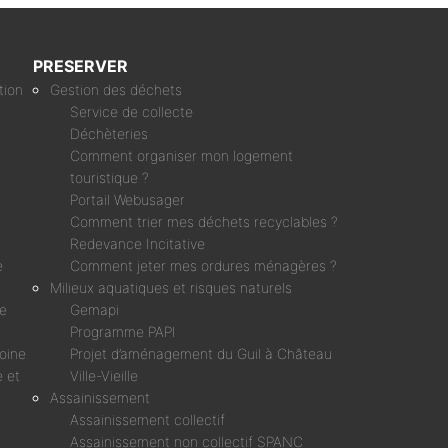
PRESERVER
tion
Gestion des déchets
Service de collecte
Déchèteries
Comment organiser mon logement
touristique ?
Portail Webusager
Comment trier mes déchets recyclables ?
Redevance Incitative
e
Comment jeter mes ordures ménagères ?
Milieux aquatiques et risques naturels
ne
Gemapi
Programme PAPI
moine
Projet d’aménagement du Guil à Château
 et
Ville-Vieille
Assainissement
Assainissement collectif
Assainissement non collectif SPANC